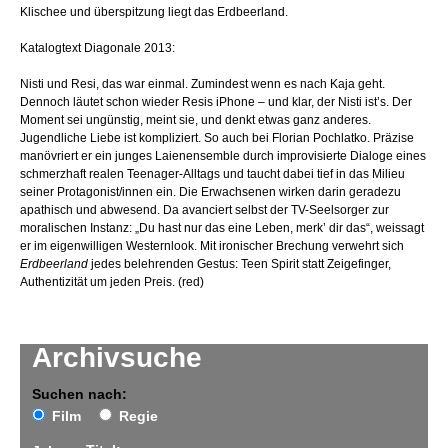
Klischee und überspitzung liegt das Erdbeerland.
Katalogtext Diagonale 2013:
Nisti und Resi, das war einmal. Zumindest wenn es nach Kaja geht.
Dennoch läutet schon wieder Resis iPhone – und klar, der Nisti ist’s. Der
Moment sei ungünstig, meint sie, und denkt etwas ganz anderes.
Jugendliche Liebe ist kompliziert. So auch bei Florian Pochlatko. Präzise
manövriert er ein junges Laienensemble durch improvisierte Dialoge eines
schmerzhaft realen Teenager-Alltags und taucht dabei tief in das Milieu
seiner Protagonist/innen ein. Die Erwachsenen wirken darin geradezu
apathisch und abwesend. Da avanciert selbst der TV-Seelsorger zur
moralischen Instanz: „Du hast nur das eine Leben, merk’ dir das“, weissagt
er im eigenwilligen Westernlook. Mit ironischer Brechung verwehrt sich
Erdbeerland
jedes belehrenden Gestus: Teen Spirit statt Zeigefinger,
Authentizität um jeden Preis. (red)
Archivsuche
Suchen nach:
Film
Regie