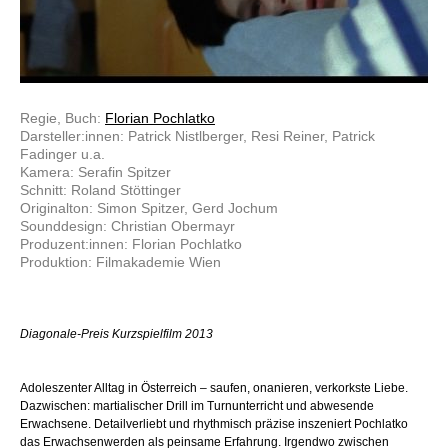
Regie, Buch:
Florian Pochlatko
Darsteller:innen: Patrick Nistlberger, Resi Reiner, Patrick
Fadinger u.a.
Kamera: Serafin Spitzer
Schnitt: Roland Stöttinger
Originalton: Simon Spitzer, Gerd Jochum
Sounddesign: Christian Obermayr
Produzent:innen: Florian Pochlatko
Produktion: Filmakademie Wien
Diagonale-Preis Kurzspielfilm 2013
Adoleszenter Alltag in Österreich – saufen, onanieren, verkorkste Liebe.
Dazwischen: martialischer Drill im Turnunterricht und abwesende
Erwachsene. Detailverliebt und rhythmisch präzise inszeniert Pochlatko
das Erwachsenwerden als peinsame Erfahrung. Irgendwo zwischen