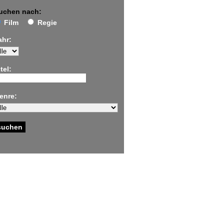
uchen nach:
Film
Regie
ahr:
tel:
enre: