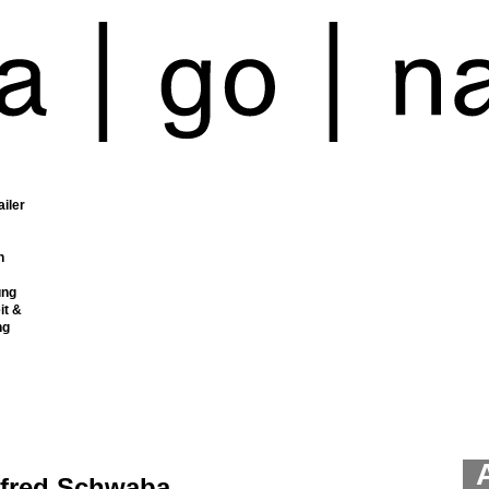
ailer
n
ung
it &
ng
fred Schwaba