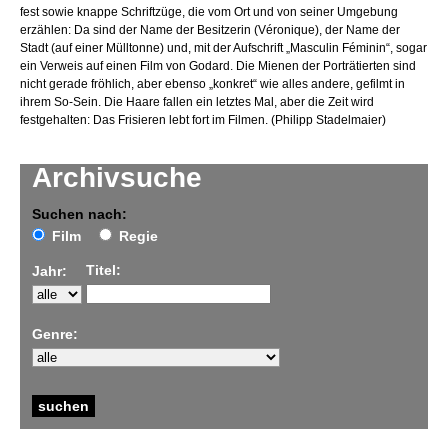
fest sowie knappe Schriftzüge, die vom Ort und von seiner Umgebung
erzählen: Da sind der Name der Besitzerin (Véronique), der Name der
Stadt (auf einer Mülltonne) und, mit der Aufschrift „Masculin Féminin“, sogar
ein Verweis auf einen Film von Godard. Die Mienen der Porträtierten sind
nicht gerade fröhlich, aber ebenso „konkret“ wie alles andere, gefilmt in
ihrem So-Sein. Die Haare fallen ein letztes Mal, aber die Zeit wird
festgehalten: Das Frisieren lebt fort im Filmen. (Philipp Stadelmaier)
Archivsuche
Suchen nach:
Film
Regie
Titel:
Jahr:
Genre: