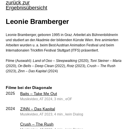
zurück zur
Ergebnisübersicht
Leonie Bramberger
Leonie Bramberger, geboren 1995 in Graz. Arbeitet als Bühnenbildnerin
und studiert an der Akadmie der bildenden Künste Wien. Ihre animierten
Arbeiten wurden u. a. beim Best Austrian Animation Festival und beim
Internationalen Trickfilm Festival Stuttgart (ITFS) präsentiert.
Filme (Auswahl):
Land of Ooo – Sleepwalking
(2020),
Toni Steiner – Maria
(2020),
On Bells – Deep Clean
(2022),
Rotz
(2023),
Crush – The Rush
(2023),
Zinn – Das Kapital
(2024)
Filme bei der Diagonale
2025
Baits – Take Me Out
Musikvideo, AT 2024, 3 min., eOF
2024
ZINN – Das Kapital
Musikvideo, AT 2023, 4 min., kein Dialog
Crush – The Rush