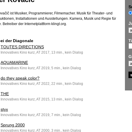
S
ovačič ist Musiker, Programmierer, Filmemacher. Musik für Theater- und
uktionen, Installationen und Ausstellungen. Kamera, Musik und Regie für
J
. Betreiber der Internetplattform klingt.org.
bei der Diagonale
Ti
TOUTES DIRECTIONS
Innovatives Kino kurz, AT 2017, 13 min., kein Dialog
G
AQUAMARINE
Innovatives Kino kurz, AT 2019, 5 min., kein Dialog
do they speak color?
Innovatives Kino kurz, AT 2022, 22 min., kein Dialog
THE
Innovatives Kino kurz, AT 2015, 13 min., kein Dialog
styx
Innovatives Kino kurz, AT 2019, 7 min., kein Dialog
Sprung 2000
Innovatives Kino kurz, AT 2000, 3 min., kein Dialog