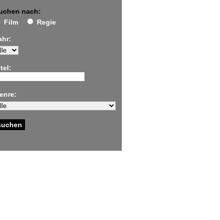
uchen nach:
Film
Regie
ahr:
tel:
enre: