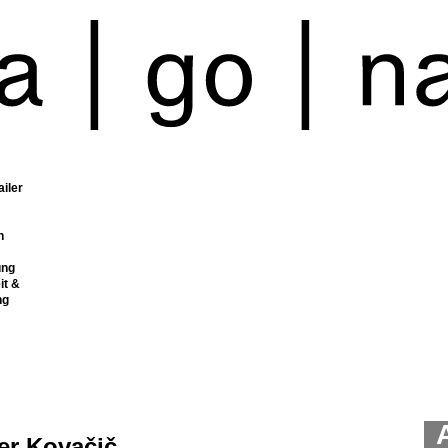
ailer
n
ung
it &
ng
er Kovačič