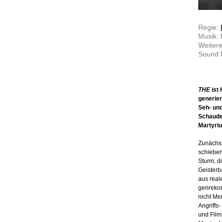
Regie:
Musik: 
Weitere
Sound M
THE
ist 
generier
Seh- und
Schauder
Martyri
Zunächst
schieben
Sturm, d
Geister
aus real
genrekon
nicht Me
Angriffs-
und Film