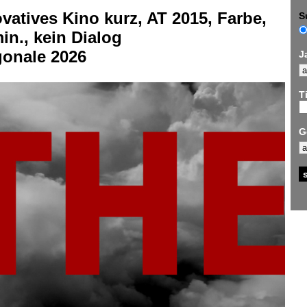
vatives Kino kurz, AT 2015, Farbe,
S
in., kein Dialog
gonale 2026
J
Ti
G