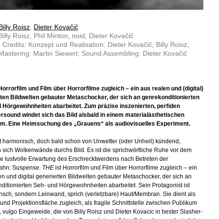
Billy Roisz
,
Dieter Kovačič
Billy Roisz, Phil Minton, noid, Dieter Kovačič
 Credits: Konzept und Realisation: Dieter Kovačič, Billy Roisz;
astering: Martin Siewert; Sound Assembling: Dieter Kovačič
Horrorfilm und Film über Horrorfilme zugleich – ein aus realen und (digital)
ten Bildwelten gebauter Metaschocker, der sich an genrekonditionierten
 Hörgewohnheiten abarbeitet. Zum präzise inszenierten, perfiden
sound windet sich das Bild alsbald in einem materialästhetischen
um. Eine Heimsuchung des „Grauens“ als audiovisuelles Experiment.
 harmonisch, doch bald schon von Unwetter (oder Unheil) kündend,
 sich Wolkenwände durchs Bild. Es ist die sprichwörtliche Ruhe vor dem
ie lustvolle Erwartung des Erschrecktwerdens nach Betreten der
bahn: Suspense.
THE
ist Horrorfilm und Film über Horrorfilme zugleich – ein
en und digital generierten Bildwelten gebauter Metaschocker, der sich an
ditionierten Seh- und Hörgewohnheiten abarbeitet. Sein Protagonist ist
nsch, sondern Leinwand, sprich (verletzbare) Haut/Membran. Sie dient als
 und Projektionsfläche zugleich, als fragile Schnittstelle zwischen Publikum
, vulgo Eingeweide, die von Billy Roisz und Dieter Kovacic in bester Slasher-