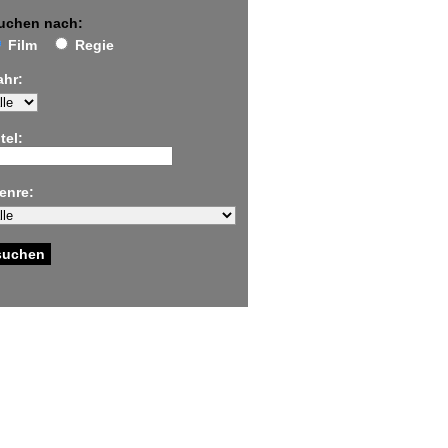
uchen nach:
Film
Regie
ahr:
tel:
enre: