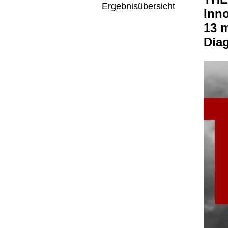
Ergebnisübersicht
Inno
13 m
Dia