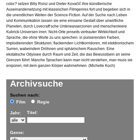
color?
setzen Billy Roisz und Dieter Kovačič ihre künstlerische
Auseinandersetzung mit klassischen Filmgenres fort und begeben sich in
die unendlichen Weiten der Science-Fiction. Auf der Suche nach Leben
und Kommunikation lassen sie eine einsame Gestalt über unwirtliche
Planeten, durch Lovecraft‘sche Unterwasserzonen und menschenleere
Kubrick-Universen irren. Nicht-Orte jenseits vertrauter Wirklichkeit und
Sprache, die ohne Worte zu uns sprechen: in pulsierenden Farben,
implodierenden Strukturen, flackernden Lichtkorridoren, mit elektronischem
Surren, waberndem Dröhnen und sphärischem Rauschen. Eine
ekstatische Odyssee durch Raum und Zeit, die das Bewusstsein an seine
Grenzen führt: Manche Sprachen kann man nicht verstehen, man muss sie
erspüren, mit dem ganzen Körper wahrnehmen. (Michelle Koch)
Archivsuche
Suchen nach:
Film
Regie
Titel:
Jahr:
Genre: