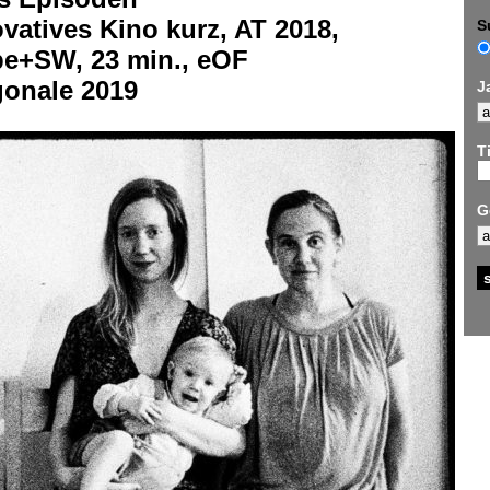
vatives Kino kurz, AT 2018,
S
be+SW, 23 min., eOF
gonale 2019
J
Ti
G