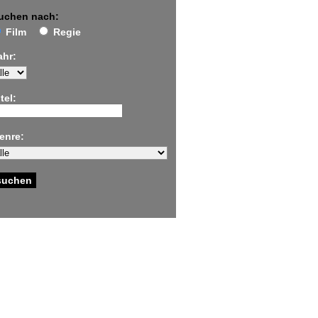
uchen nach:
Film
Regie
ahr:
tel:
enre: