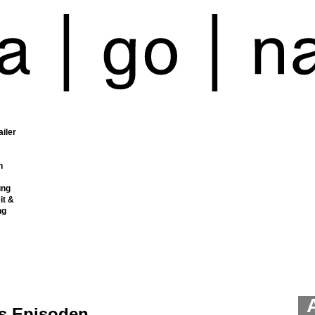
ailer
n
ung
it &
ng
is Episoden