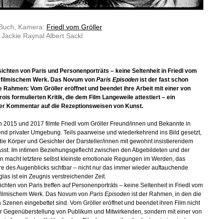
 Buch, Kamera:
Friedl vom Gröller
: Jackie Raynal Albert Sackl
ichten von Paris und Personenporträts – keine Seltenheit in Friedl vom
s filmischem Werk. Das Novum von
Paris Episoden
ist der fast schon
e Rahmen: Vom Gröller eröffnet und beendet ihre Arbeit mit einer von
rois formulierten Kritik, die dem Film Langeweile attestiert – ein
her Kommentar auf die Rezeptionsweisen von Kunst.
 2015 und 2017 filmte Friedl vom Gröller Freund/innen und Bekannte in
nd privater Umgebung. Teils paarweise und wiederkehrend ins Bild gesetzt,
ie Körper und Gesichter der Darsteller/innen mit gewohnt insistierendem
fasst. Im intimen Beziehungsgeflecht zwischen den Abgebildeten und der
in macht letztere selbst kleinste emotionale Regungen im Werden, das
 des Augenblicks sichtbar – nicht nur das immer wieder auftauchende
las ist ein Zeugnis verstreichender Zeit.
ichten von Paris treffen auf Personenporträts – keine Seltenheit in Friedl vom
 filmischem Werk. Das Novum von
Paris Episoden
ist der Rahmen, in den die
Szenen eingebettet sind. Vom Gröller eröffnet und beendet ihren Film nicht
er Gegenüberstellung von Publikum und Mitwirkenden, sondern mit einer von