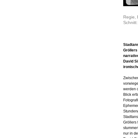
Regie,
Schnitt
Stadtans
Gröller
narrativ
David Si
ironisc
Zwischen
vorwiege
werden d
Blick er
Fotograf
Ephemere
Stundeng
Stadtans
Gröllers
stummen 
nur in d