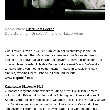
Regie, Buch:
Friedl vom Gröller
Darsteller:innen: Griselda Armstrong Natalia Adam
Zwei Frauen sitzen auf weißen Bänken in der Nachmittagssonne und
wenden sich der näher rückenden Kamera zu – ihre Blicke künden von
Innigkeit und Individualität. Im Spannungsverhältnis von öffentlichem und
privatem Raum verdeutlicht das Doppelporträt
Griselda und Natalia
die
Einschreibung von medial festgehaltener Historie in Einzelschicksale –
sinnlich, rätselhaft, berauschend in Form und Material.
www.sixpackfilm.com
Katalogtext Diagonale 2015:
Zunächst ein symbolischer Weckruf:
Empört Euch!
Die 16mm-Kamera
zelebriert die Präsentation einer edlen Schlange und fokussiert deren im
Spiegel verdoppelte Körperlichkeit. Wie auch das filmische Porträt
Griselda
und Natalia
einer Doppelung nachspürt: Umrahmt von Versatzstücken
konservierter Historie adressieren zwei Frauen und Generationen die