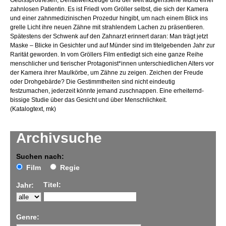
Gebissprothesen, Dentalwerkzeuge und der weit aufgerissene Mund einer
zahnlosen Patientin. Es ist Friedl vom Gröller selbst, die sich der Kamera
und einer zahnmedizinischen Prozedur hingibt, um nach einem Blick ins
grelle Licht ihre neuen Zähne mit strahlendem Lachen zu präsentieren.
Spätestens der Schwenk auf den Zahnarzt erinnert daran: Man trägt jetzt
Maske – Blicke in Gesichter und auf Münder sind im titelgebenden Jahr zur
Rarität geworden. In vom Gröllers Film entledigt sich eine ganze Reihe
menschlicher und tierischer Protagonist*innen unterschiedlichen Alters vor
der Kamera ihrer Maulkörbe, um Zähne zu zeigen. Zeichen der Freude
oder Drohgebärde? Die Gestimmtheiten sind nicht eindeutig
festzumachen, jederzeit könnte jemand zuschnappen. Eine erheiternd-
bissige Studie über das Gesicht und über Menschlichkeit.
(Katalogtext, mk)
Archivsuche
Suchen nach:
Film
Regie
Titel:
Jahr:
Genre: