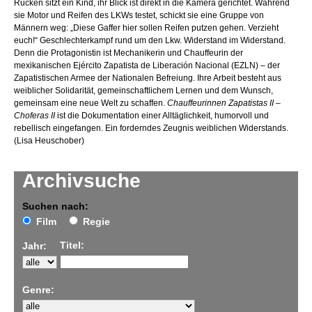
Rücken sitzt ein Kind, ihr Blick ist direkt in die Kamera gerichtet. Während
sie Motor und Reifen des LKWs testet, schickt sie eine Gruppe von
Männern weg: „Diese Gaffer hier sollen Reifen putzen gehen. Verzieht
euch!“ Geschlechterkampf rund um den Lkw. Widerstand im Widerstand.
Denn die Protagonistin ist Mechanikerin und Chauffeurin der
mexikanischen Ejército Zapatista de Liberación Nacional (EZLN) – der
Zapatistischen Armee der Nationalen Befreiung. Ihre Arbeit besteht aus
weiblicher Solidarität, gemeinschaftlichem Lernen und dem Wunsch,
gemeinsam eine neue Welt zu schaffen.
Chauffeurinnen Zapatistas II –
Choferas II
ist die Dokumentation einer Alltäglichkeit, humorvoll und
rebellisch eingefangen. Ein forderndes Zeugnis weiblichen Widerstands.
(Lisa Heuschober)
Archivsuche
Suchen nach:
Film
Regie
Titel:
Jahr:
Genre: