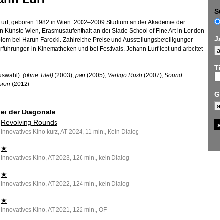
S
urf, geboren 1982 in Wien. 2002–2009 Studium an der Akademie der
n Künste Wien, Erasmusaufenthalt an der Slade School of Fine Art in London
J
plom bei Harun Farocki. Zahlreiche Preise und Ausstellungsbeteiligungen
rführungen in Kinematheken und bei Festivals. Johann Lurf lebt und arbeitet
Ti
uswahl):
(ohne Titel)
(2003),
pan
(2005),
Vertigo Rush
(2007),
Sound
sion
(2012)
G
bei der Diagonale
Revolving Rounds
Innovatives Kino kurz, AT 2024, 11 min., Kein Dialog
★
Innovatives Kino, AT 2023, 126 min., kein Dialog
★
Innovatives Kino, AT 2022, 124 min., kein Dialog
★
Innovatives Kino, AT 2021, 122 min., OF