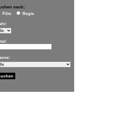
uchen nach:
Film
Regie
ahr:
tel:
enre: