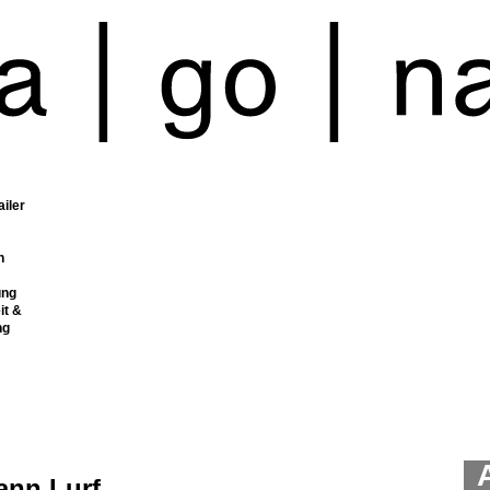
ailer
n
ung
it &
ng
ann Lurf