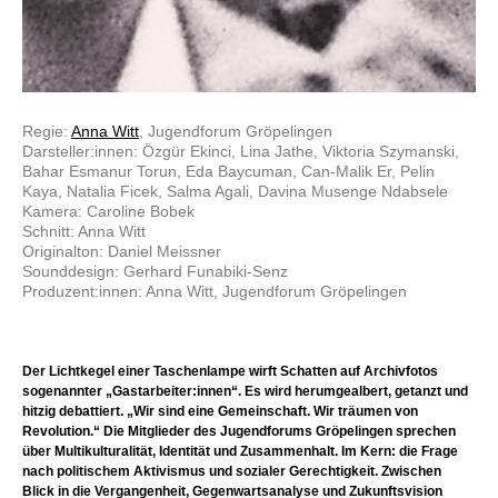
Regie:
Anna Witt
, Jugendforum Gröpelingen
Darsteller:innen: Özgür Ekinci, Lina Jathe, Viktoria Szymanski,
Bahar Esmanur Torun, Eda Baycuman, Can-Malik Er, Pelin
Kaya, Natalia Ficek, Salma Agali, Davina Musenge Ndabsele
Kamera: Caroline Bobek
Schnitt: Anna Witt
Originalton: Daniel Meissner
Sounddesign: Gerhard Funabiki-Senz
Produzent:innen: Anna Witt, Jugendforum Gröpelingen
Der Lichtkegel einer Taschenlampe wirft Schatten auf Archivfotos
sogenannter „Gastarbeiter:innen“. Es wird herumgealbert, getanzt und
hitzig debattiert. „Wir sind eine Gemeinschaft. Wir träumen von
Revolution.“ Die Mitglieder des Jugendforums Gröpelingen sprechen
über Multikulturalität, Identität und Zusammenhalt. Im Kern: die Frage
nach politischem Aktivismus und sozialer Gerechtigkeit. Zwischen
Blick in die Vergangenheit, Gegenwartsanalyse und Zukunftsvision