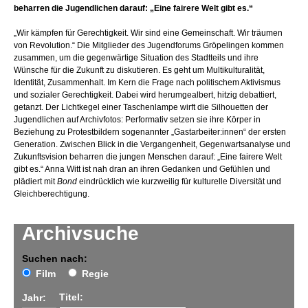
beharren die Jugendlichen darauf: „Eine fairere Welt gibt es.“
„Wir kämpfen für Gerechtigkeit. Wir sind eine Gemeinschaft. Wir träumen
von Revolution.“ Die Mitglieder des Jugendforums Gröpelingen kommen
zusammen, um die gegenwärtige Situation des Stadtteils und ihre
Wünsche für die Zukunft zu diskutieren. Es geht um Multikulturalität,
Identität, Zusammenhalt. Im Kern die Frage nach politischem Aktivismus
und sozialer Gerechtigkeit. Dabei wird herumgealbert, hitzig debattiert,
getanzt. Der Lichtkegel einer Taschenlampe wirft die Silhouetten der
Jugendlichen auf Archivfotos: Performativ setzen sie ihre Körper in
Beziehung zu Protestbildern sogenannter „Gastarbeiter:innen“ der ersten
Generation. Zwischen Blick in die Vergangenheit, Gegenwartsanalyse und
Zukunftsvision beharren die jungen Menschen darauf: „Eine fairere Welt
gibt es.“ Anna Witt ist nah dran an ihren Gedanken und Gefühlen und
plädiert mit
Bond
eindrücklich wie kurzweilig für kulturelle Diversität und
Gleichberechtigung.
Archivsuche
Suchen nach:
Film
Regie
Titel:
Jahr: