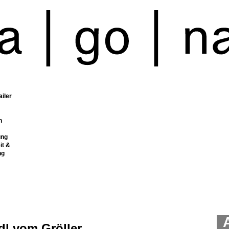
ailer
n
ung
it &
ng
dl vom Gröller