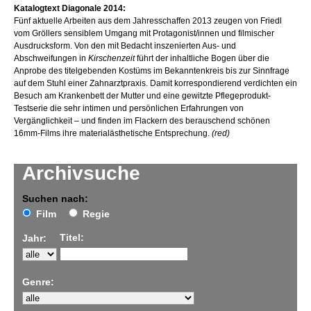
Katalogtext Diagonale 2014:
Fünf aktuelle Arbeiten aus dem Jahresschaffen 2013 zeugen von Friedl
vom Gröllers sensiblem Umgang mit Protagonist/innen und filmischer
Ausdrucksform. Von den mit Bedacht inszenierten Aus- und
Abschweifungen in
Kirschenzeit
führt der inhaltliche Bogen über die
Anprobe des titelgebenden Kostüms im Bekanntenkreis bis zur Sinnfrage
auf dem Stuhl einer Zahnarztpraxis. Damit korrespondierend verdichten ein
Besuch am Krankenbett der Mutter und eine gewitzte Pflegeprodukt-
Testserie die sehr intimen und persönlichen Erfahrungen von
Vergänglichkeit – und finden im Flackern des berauschend schönen
16mm-Films ihre materialästhetische Entsprechung.
(red)
Archivsuche
Suchen nach:
Film
Regie
Titel:
Jahr:
Genre: