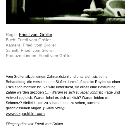
Regie:
Friedl vom Gröller
Buch: Friedl vom Gröller
Kamera: Friedl vom Gröller
Schnitt: Friedl vom Gröller
Produzent:innen: Friedl vom Gröller
Vom Gröller sitzt in einem Zahnarztstuhl und unterzieht sich einer
Behandlung, die verschiedene Stufen durchläuft und im Rhythmus einer
Eskalation montiert ist. Sie wird untersucht, sie erhält eine Betäubung,
Zähne werden gezogen (…)
Warum es sich zu leben lohnt
ist Frage und
Antwort zugleich: Warum lohnt es sich wirklich? Warum leiden wir
Schmerz? Vielleicht um zu schauen und zu sehen, auch mit
geschlossenen Augen.
(Sylvia Szely)
www.sixpackfilm.com
Filmgespräch mit: Friedl vom Gröller