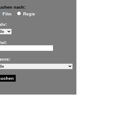
uchen nach:
Film
Regie
ahr:
tel:
enre: