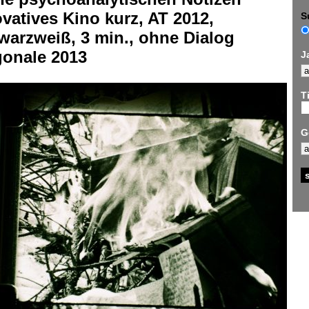
vatives Kino kurz, AT 2012,
S
warzweiß, 3 min., ohne Dialog
gonale 2013
J
Ti
G