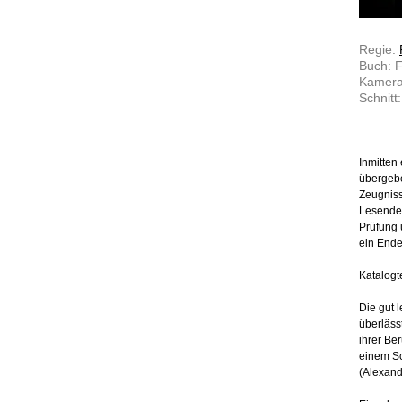
Regie:
Buch: F
Kamera:
Schnitt
Inmitten
übergebe
Zeugniss
Lesenden
Prüfung 
ein Ende
Katalogt
Die gut 
überlä
ihrer Ber
einem Sc
(Alexand