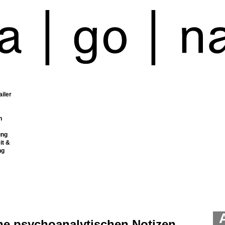
ailer
n
ung
it &
ng
ne psychoanalytischen Notizen