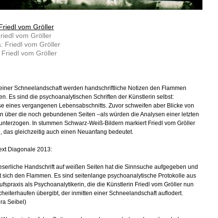
Friedl vom Gröller
riedl vom Gröller
 Friedl vom Gröller
: Friedl vom Gröller
 einer Schneelandschaft werden handschriftliche Notizen den Flammen
n. Es sind die psychoanalytischen Schriften der Künstlerin selbst:
e eines vergangenen Lebensabschnitts. Zuvor schweifen aber Blicke von
 über die noch gebundenen Seiten –als würden die Analysen einer letzten
unterzogen. In stummen Schwarz-Weiß-Bildern markiert Friedl vom Gröller
, das gleichzeitig auch einen Neuanfang bedeutet.
ext Diagonale 2013:
leserliche Handschrift auf weißen Seiten hat die Sinnsuche aufgegeben und
sst sich den Flammen. Es sind seitenlange psychoanalytische Protokolle aus
ufspraxis als Psychoanalytikerin, die die Künstlerin Friedl vom Gröller nun
heiterhaufen übergibt, der inmitten einer Schneelandschaft auflodert.
ra Seibel)