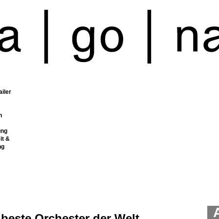
ailer
n
ung
it &
ng
beste Orchester der Welt