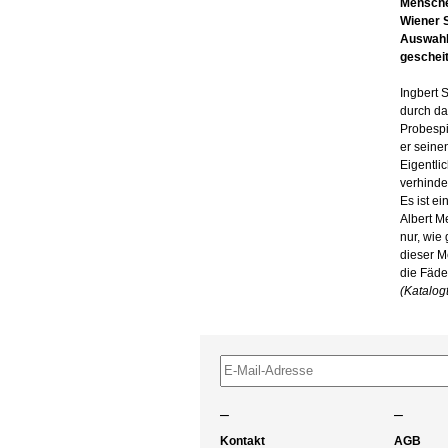
Menschen
Wiener S
Auswahl
gescheit
Ingbert 
durch da
Probespi
er seine
Eigentli
verhinde
Es ist e
Albert Me
nur, wie
dieser M
die Fäde
(Katalogt
–
–
Kontakt
AGB