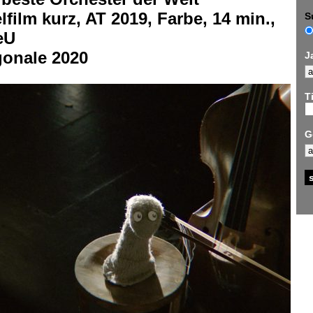
lfilm kurz, AT 2019, Farbe, 14 min.,
S
eU
gonale 2020
J
Ti
G