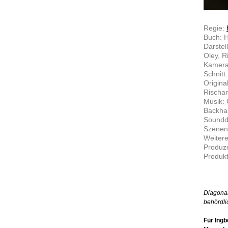
Regie:
Buch: H
Darstel
Oley, R
Kamera:
Schnitt
Origina
Rischa
Musik: 
Backha
Soundd
Szenen
Weitere
Produze
Produk
Diagonal
behördl
Für Ingb