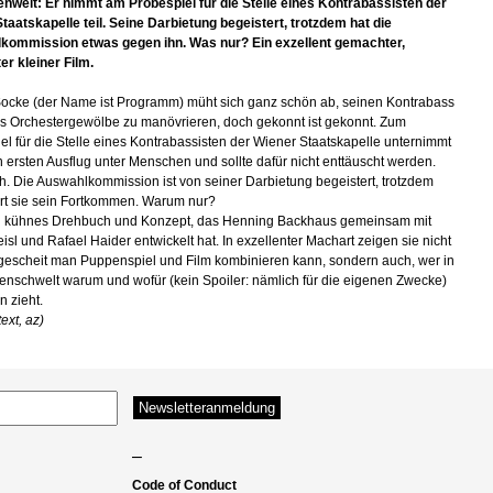
welt: Er nimmt am Probespiel für die Stelle eines Kontrabassisten der
taatskapelle teil. Seine Darbietung begeistert, trotzdem hat die
kommission etwas gegen ihn. Was nur? Ein exzellent gemachter,
er kleiner Film.
Socke (der Name ist Programm) müht sich ganz schön ab, seinen Kontrabass
s Orchestergewölbe zu manövrieren, doch gekonnt ist gekonnt. Zum
el für die Stelle eines Kontrabassisten der Wiener Staatskapelle unternimmt
n ersten Ausflug unter Menschen und sollte dafür nicht enttäuscht werden.
ch. Die Auswahlkommission ist von seiner Darbietung begeistert, trotzdem
rt sie sein Fortkommen. Warum nur?
in kühnes Drehbuch und Konzept, das Henning Backhaus gemeinsam mit
isl und Rafael Haider entwickelt hat. In exzellenter Machart zeigen sie nicht
 gescheit man Puppenspiel und Film kombinieren kann, sondern auch, wer in
enschwelt warum und wofür (kein Spoiler: nämlich für die eigenen Zwecke)
n zieht.
ext, az)
–
Code of Conduct