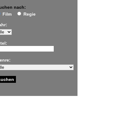
uchen nach:
Film
Regie
ahr:
tel:
enre: