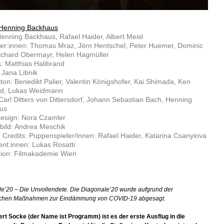
Henning Backhaus
enning Backhaus, Rafael Haider, Albert Meisl
ler:innen: Thomas Mraz, Jörn Hentschel, Peter Huemer, Dominic
ichard Obermayr, Helen Hagmüller
 Matthias Halibrand
: Jana Libnik
lton: Benedikt Palier, Valentin Königshofer, Kai Shimada, Ken
rd, Lukas Weidmann
Carl Ditters von Dittersdorf, Johann Sebastian Bach, Henning
us
esign: Nora Czamler
bild: Andrea Meschik
 Credits: Puppenspieler/innen: Rafael Haider, Katarina Csanyiova
nt:innen: Lukas Rosatti
tion: Filmakademie Wien
e’20 – Die Unvollendete. Die Diagonale’20 wurde aufgrund der
ichen Maßnahmen zur Eindämmung von COVID-19 abgesagt.
ert Socke (der Name ist Programm) ist es der erste Ausflug in die