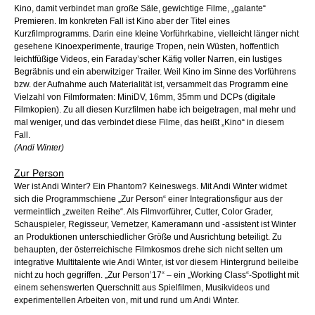
Kino, damit verbindet man große Säle, gewichtige Filme, „galante“
Premieren. Im konkreten Fall ist Kino aber der Titel eines
Kurzfilmprogramms. Darin eine kleine Vorführkabine, vielleicht länger nicht
gesehene Kinoexperimente, traurige Tropen, nein Wüsten, hoffentlich
leichtfüßige Videos, ein Faraday’scher Käfig voller Narren, ein lustiges
Begräbnis und ein aberwitziger Trailer. Weil Kino im Sinne des Vorführens
bzw. der Aufnahme auch Materialität ist, versammelt das Programm eine
Vielzahl von Filmformaten: MiniDV, 16mm, 35mm und DCPs (digitale
Filmkopien). Zu all diesen Kurzfilmen habe ich beigetragen, mal mehr und
mal weniger, und das verbindet diese Filme, das heißt „Kino“ in diesem
Fall.
(Andi Winter)
Zur Person
Wer ist Andi Winter? Ein Phantom? Keineswegs. Mit Andi Winter widmet
sich die Programmschiene „Zur Person“ einer Integrationsfigur aus der
vermeintlich „zweiten Reihe“. Als Filmvorführer, Cutter, Color Grader,
Schauspieler, Regisseur, Vernetzer, Kameramann und -assistent ist Winter
an Produktionen unterschiedlicher Größe und Ausrichtung beteiligt. Zu
behaupten, der österreichische Filmkosmos drehe sich nicht selten um
integrative Multitalente wie Andi Winter, ist vor diesem Hintergrund beileibe
nicht zu hoch gegriffen. „Zur Person’17“ – ein „Working Class“-Spotlight mit
einem sehenswerten Querschnitt aus Spielfilmen, Musikvideos und
experimentellen Arbeiten von, mit und rund um Andi Winter.