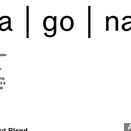
ailer
n
ung
it &
ng
ut Blend