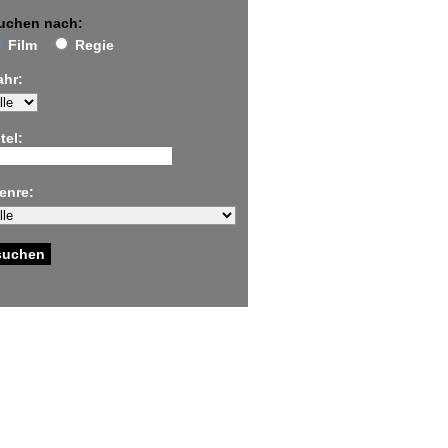
uchen nach:
Film
Regie
ahr:
tel:
enre: