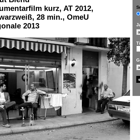
mentarfilm kurz, AT 2012,
S
warzweiß, 28 min., OmeU
gonale 2013
J
Ti
G