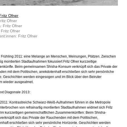
Fritz Ofner
ritz Ofner
 Fritz Ofner
 Fritz Ofner
nt:innen: Fritz Ofner
m Frühling 2011: eine Melange an Menschen, Meinungen, Plätzen. Zwischen
tig montierten Stadtaufnahmen fokussiert Fritz Ofner kurzzeitige
künfte. Beim gemeinsamen Shisha-Konsum verknüpft sich das Private der
en mit dem Politischen, anekdotenhaft erschließen sich sehr persönliche
e. Geschichten werden eingesogen und im Blick über den Beiruter
m wieder ausgeatmet.
ext Diagonale 2013:
g 2011: Kontrastreiche Schwarz-Weiß-Aufnahmen führen in die Metropole
Unterbrochen von refrainartig montierten Stadtaufnahmen widmet sich Fritz
ilm kurzzeitigen gemeinschaftlichen Zusammenkünften: Beim Shisha-
erknüpft sich das Private der Rauchenden mit dem Politischen,
nhaft erschließen sich sehr persönliche Horizonte. Geschichten werden