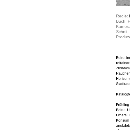
Regie:
Buch: F
Kamera:
Schnitt:
Produze
Beirut i
refrainar
Zusammen
Rauchend
Horizont
Stadtrau
Katalogt
Frühlin
Beirut. 
Ofners F
Konsum v
anekdote