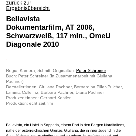
zurück zur
Ergebnisübersicht
Bellavista
Dokumentarfilm, AT 2006,
Schwarzweiß, 117 min., OmeU
Diagonale 2010
Regie, Kamera, Schnitt, Originalton:
Peter Schreiner
Buch: Peter Schreiner (in Zusammenarbeit mit Giuliana
Pachner)
Darsteller:innen: Giuliana Pachner, Bernardina Piller-Puicher,
Erminia Colle Tiz, Barbara Pachner, Diana Pachner
Produzent:innen: Gerhard Kastler
Produktion: echt.zeit.film
Bellavista, ein Hotel in Sappada, einem Dorf in den Bergen Norditaliens,
nahe der österreichischen Grenze. Giuliana, die in ihrer Jugend in die