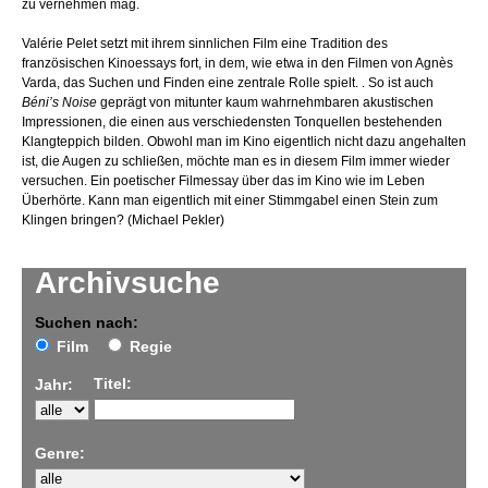
zu vernehmen mag.
Valérie Pelet setzt mit ihrem sinnlichen Film eine Tradition des
französischen Kinoessays fort, in dem, wie etwa in den Filmen von Agnès
Varda, das Suchen und Finden eine zentrale Rolle spielt. . So ist auch
Béni’s Noise
geprägt von mitunter kaum wahrnehmbaren akustischen
Impressionen, die einen aus verschiedensten Tonquellen bestehenden
Klangteppich bilden. Obwohl man im Kino eigentlich nicht dazu angehalten
ist, die Augen zu schließen, möchte man es in diesem Film immer wieder
versuchen. Ein poetischer Filmessay über das im Kino wie im Leben
Überhörte. Kann man eigentlich mit einer Stimmgabel einen Stein zum
Klingen bringen? (Michael Pekler)
Archivsuche
Suchen nach:
Film
Regie
Titel:
Jahr:
Genre: