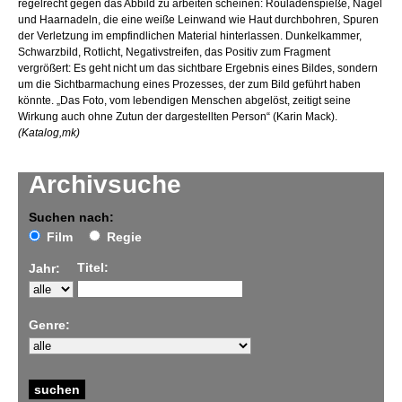
regelrecht gegen das Abbild zu arbeiten scheinen: Rouladenspieße, Nägel
und Haarnadeln, die eine weiße Leinwand wie Haut durchbohren, Spuren
der Verletzung im empfindlichen Material hinterlassen. Dunkelkammer,
Schwarzbild, Rotlicht, Negativstreifen, das Positiv zum Fragment
vergrößert: Es geht nicht um das sichtbare Ergebnis eines Bildes, sondern
um die Sichtbarmachung eines Prozesses, der zum Bild geführt haben
könnte. „Das Foto, vom lebendigen Menschen abgelöst, zeitigt seine
Wirkung auch ohne Zutun der dargestellten Person“ (Karin Mack).
(Katalog,mk)
Archivsuche
Suchen nach:
Film
Regie
Titel:
Jahr:
Genre: