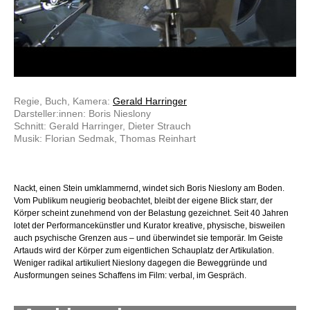
Regie, Buch, Kamera:
Gerald Harringer
Darsteller:innen: Boris Nieslony
Schnitt: Gerald Harringer, Dieter Strauch
Musik: Florian Sedmak, Thomas Reinhart
Nackt, einen Stein umklammernd, windet sich Boris Nieslony am Boden.
Vom Publikum neugierig beobachtet, bleibt der eigene Blick starr, der
Körper scheint zunehmend von der Belastung gezeichnet. Seit 40 Jahren
lotet der Performancekünstler und Kurator kreative, physische, bisweilen
auch psychische Grenzen aus – und überwindet sie temporär. Im Geiste
Artauds wird der Körper zum eigentlichen Schauplatz der Artikulation.
Weniger radikal artikuliert Nieslony dagegen die Beweggründe und
Ausformungen seines Schaffens im Film: verbal, im Gespräch.