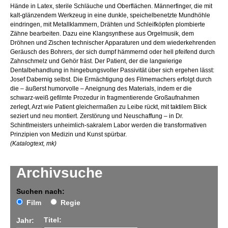
Hände in Latex, sterile Schläuche und Oberflächen. Männerfinger, die mit
kalt-glänzendem Werkzeug in eine dunkle, speichelbenetzte Mundhöhle
eindringen, mit Metallklammern, Drähten und Schleifköpfen plombierte
Zähne bearbeiten. Dazu eine Klangsynthese aus Orgelmusik, dem
Dröhnen und Zischen technischer Apparaturen und dem wiederkehrenden
Geräusch des Bohrers, der sich dumpf hämmernd oder hell pfeifend durch
Zahnschmelz und Gehör fräst. Der Patient, der die langwierige
Dentalbehandlung in hingebungsvoller Passivität über sich ergehen lässt:
Josef Dabernig selbst. Die Ermächtigung des Filmemachers erfolgt durch
die – äußerst humorvolle – Aneignung des Materials, indem er die
schwarz-weiß gefilmte Prozedur in fragmentierende Großaufnahmen
zerlegt, Arzt wie Patient gleichermaßen zu Leibe rückt, mit taktilem Blick
seziert und neu montiert. Zerstörung und Neuschaffung – in Dr.
Schintlmeisters unheimlich-sakralem Labor werden die transformativen
Prinzipien von Medizin und Kunst spürbar.
(Katalogtext, mk)
Archivsuche
Suchen nach:
Film
Regie
Titel:
Jahr: