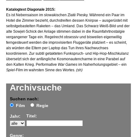
Katalogtext Diagonale 2015:
Es ist Nebensaison im slowakischen Zlaté Piesky. Während ein Paar im
Hotel die Zimmer bezieht, durchstreifen dessen Knirpse – ausgerüstet mit
selbstgebastelten Raketen – das Umland. Das Schwarz-Weiß-Bild und der
alte Sowjet-Schick der Anlage stimmen dabei in die Raumfahrtnostalgie
vergangener Tage ein. Regelrecht obsessiv und bisweilen eigenwillig
ferngesteuert werden die improvisierten Fluggeräte platziert – es scheint,
als würden die Eltern per Laptop das Tun ihres Nachwuchses
koordinieren. Zur subtil getakteten Funkspruch- und Hip-Hop-Mischkulanz
übersetzt sich der anfängliche Kosmonautencharme in eine Parabel auf
den Kalten Krieg. Performative
War Games
im Naherholungsgebiet – ein
Spiel
-Film im wahrsten Sinne des Wortes.
(sh)
Archivsuche
Suchen nach:
Film
Regie
Titel:
Jahr:
Genre: