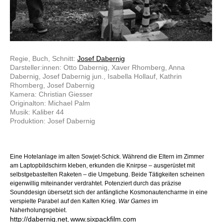
Regie, Buch, Schnitt:
Josef Dabernig
Darsteller:innen: Otto Dabernig, Xaver Rhomberg, Anna
Dabernig, Josef Dabernig jun., Isabella Hollauf, Kathrin
Rhomberg, Josef Dabernig
Kamera: Christian Giesser
Originalton: Michael Palm
Musik: Kaliber 44
Produktion: Josef Dabernig
Eine Hotelanlage im alten Sowjet-Schick. Während die Eltern im Zimmer
am Laptopbildschirm kleben, erkunden die Knirpse – ausgerüstet mit
selbstgebastelten Raketen – die Umgebung. Beide Tätigkeiten scheinen
eigenwillig miteinander verdrahtet. Potenziert durch das präzise
Sounddesign übersetzt sich der anfängliche Kosmonautencharme in eine
verspielte Parabel auf den Kalten Krieg.
War Games
im
Naherholungsgebiet.
http://dabernig.net
www.sixpackfilm.com
,