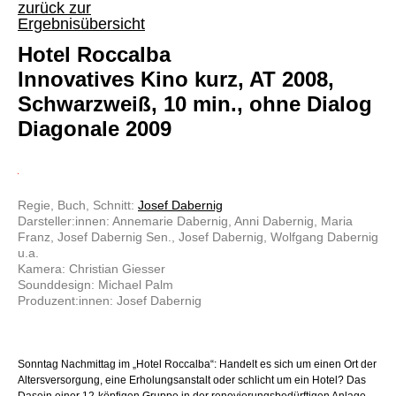
zurück zur
Ergebnisübersicht
Hotel Roccalba
Innovatives Kino kurz, AT 2008,
Schwarzweiß, 10 min., ohne Dialog
Diagonale 2009
Regie, Buch, Schnitt:
Josef Dabernig
Darsteller:innen: Annemarie Dabernig, Anni Dabernig, Maria
Franz, Josef Dabernig Sen., Josef Dabernig, Wolfgang Dabernig
u.a.
Kamera: Christian Giesser
Sounddesign: Michael Palm
Produzent:innen: Josef Dabernig
Sonntag Nachmittag im „Hotel Roccalba“: Handelt es sich um einen Ort der
Altersversorgung, eine Erholungsanstalt oder schlicht um ein Hotel? Das