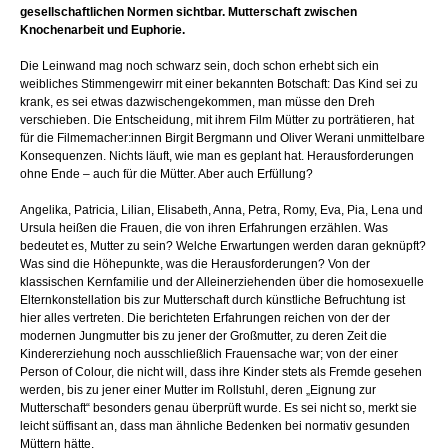
gesellschaftlichen Normen sichtbar. Mutterschaft zwischen
Knochenarbeit und Euphorie.
Die Leinwand mag noch schwarz sein, doch schon erhebt sich ein
weibliches Stimmengewirr mit einer bekannten Botschaft: Das Kind sei zu
krank, es sei etwas dazwischengekommen, man müsse den Dreh
verschieben. Die Entscheidung, mit ihrem Film Mütter zu porträtieren, hat
für die Filmemacher:innen Birgit Bergmann und Oliver Werani unmittelbare
Konsequenzen. Nichts läuft, wie man es geplant hat. Herausforderungen
ohne Ende – auch für die Mütter. Aber auch Erfüllung?
Angelika, Patricia, Lilian, Elisabeth, Anna, Petra, Romy, Eva, Pia, Lena und
Ursula heißen die Frauen, die von ihren Erfahrungen erzählen. Was
bedeutet es, Mutter zu sein? Welche Erwartungen werden daran geknüpft?
Was sind die Höhepunkte, was die Herausforderungen? Von der
klassischen Kernfamilie und der Alleinerziehenden über die homosexuelle
Elternkonstellation bis zur Mutterschaft durch künstliche Befruchtung ist
hier alles vertreten. Die berichteten Erfahrungen reichen von der der
modernen Jungmutter bis zu jener der Großmutter, zu deren Zeit die
Kindererziehung noch ausschließlich Frauensache war; von der einer
Person of Colour, die nicht will, dass ihre Kinder stets als Fremde gesehen
werden, bis zu jener einer Mutter im Rollstuhl, deren „Eignung zur
Mutterschaft“ besonders genau überprüft wurde. Es sei nicht so, merkt sie
leicht süffisant an, dass man ähnliche Bedenken bei normativ gesunden
Müttern hätte.