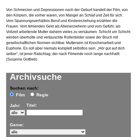
Von Schmerzen und Depressionen nach der Geburt handelt der Film, von
den Körpern, die vorher waren, von Mangel an Schlaf und Zeit für sich.
Vom Spannungsverhältnis Beruf und Kindererziehung erzählen die
Frauen. Vom fehlenden Geld als Alleinerzieherin und vom Gefühl, als
Vollzeit arbeitende Mutter daheim vieles zu versäumen. Schicht um Schicht
werden überholte und vertauschte Rollenbilder sowie der Bruch mit
gesellschaftlichen Normen sichtbar. Muttersein ist Knochenarbeit und
Euphorie. Es soll aber niemals komplett selbstlos sein. „Hör gut auf dich
selber“, ist jener Ratschlag, der nach Filmende noch lange nachhallt.
(Susanne Gottlieb)
Archivsuche
Suchen nach:
Film
Regie
Titel:
Jahr:
Genre: