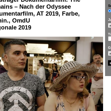
ains – Nach der Odyssee
S
mentarfilm, AT 2019, Farbe,
min., OmdU
J
gonale 2019
Ti
G