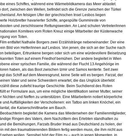
ibe eines Schiffes, während eine Wärmebildkamera das Meer abtastet.
 dort, zwischen den Wellen, befindet sich die Grenze zwischen der Türkei
chenland. Am felsigen Ufer der griechischen Insel Lesbos liegen
erte Holzbretter havarierter Schiffe, angespülte Gummireste von
booten und zerschlissene Rettungswesten. An Land schulen Vertreter/innen
rnationalen Komitees vom Roten Kreuz einige Mitarbeiter der Küstenwache
ergung von Toten.
 Film entfaltet Nathalie Borgers zwei Erzählstränge nebeneinander: Der eine
 ein Bild von Helfer/innen auf Lesbos. Von jenen, die sich an der Suche nach
en beteiligen, Ertrunkene bergen oder sich um eine würdevollere Beisetzung
kannten Toten auf einem Friedhof bemühen. Der andere begleitet in Wien
iebene einer syrischen Familie, die während der Flucht 13 Angehörige im
loren haben, als das Boot zwischen Izmir und Samos kenterte. Seit zwei
iegt das Schiff auf dem Meeresgrund, keine Seite will es bergen. Farzat, der
seinen Vater und seine Schwestern erwartet, die das Unglück überlebt
rzählt diese zutiefst traurige Geschichte. Beim Suchdienst des Roten
üllt er Formulare aus, um eine mögliche Identifikation seiner Mutter, seiner
r Nichten und Neffen zu unterstützen. Eine Mitarbeiterin notiert körperliche
 und Auffälligkeiten der Verschollenen: ein Tattoo am linken Knöchel, ein
antat, die Kaiserschnittnarbe am Bauch.
le Beobachterin begleitet die Kamera das Wiedersehen der Familienmitglieder,
ändige Ringen des Vaters, dem Nachzittern des Erlebten standhalten zu
und die Bemühungen, Farzats Bruder Imad aus Deutschland zu holen, der
ein mit den traumatisierenden Bildern fertig werden muss, die ihm nicht aus
 gehen wollen. Sensibel hört der Film zu – auch in jenen Momenten, in