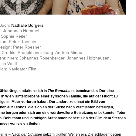
 Buch:
Nathalie Borgers
: Johannes Hammel
: Sophie Reiter
lton: Peter Roesner
esign: Peter Roesner
 Credits: Produktionsleitung: Andrea Minau
ent:innen: Johannes Rosenberger, Johannes Holzhausen,
tin Wulff
ion: Navigator Film
ählstränge entfalten sich in
The Remains
nebeneinander: Der eine
t in Wien Hinterbliebene einer syrischen Familie, die auf der Flucht 13
ge im Meer verloren haben. Der andere zeichnet ein Bild von
nnen auf Lesbos, die sich an der Suche nach Vermissten beteiligen,
ne bergen oder sich um eine würdevollere Beisetzung unbekannter Toter
. Behutsam und in ruhigen Aufnahmen nähert sich der Film dem Sterben
lmeer von vielen Seiten.
ains – Nach der Odyssee
setzt mit kalten Wellen ein. Die schlagen gegen