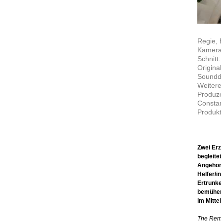
Regie,
Kamera
Schnitt
Origina
Soundd
Weitere
Produz
Constan
Produkt
Zwei Erz
begleite
Angehöri
Helfer/i
Ertrunke
bemühen
im Mitte
The Rem