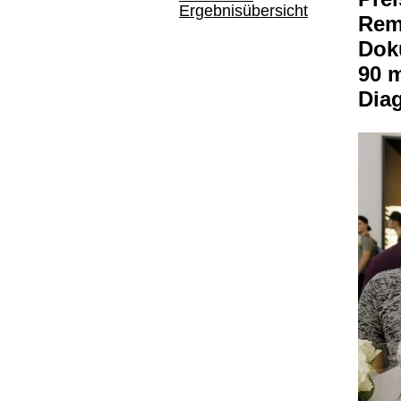
Ergebnisübersicht
Rem
Doku
90 
Dia