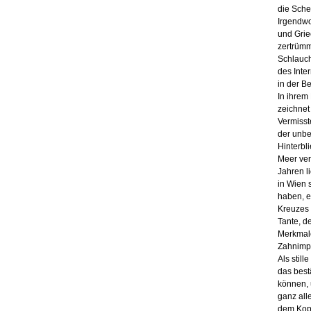
die Sche
Irgendwo
und Grie
zertrümm
Schlauch
des Inte
in der B
In ihrem
zeichnet
Vermisst
der unbe
Hinterbl
Meer ver
Jahren l
in Wien 
haben, e
Kreuzes f
Tante, de
Merkmale
Zahnimpl
Als stil
das best
können, 
ganz all
dem Kopf