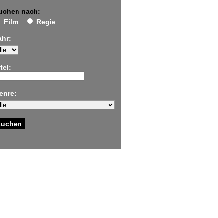
uchen nach:
Film
Regie
ahr:
tel:
enre: