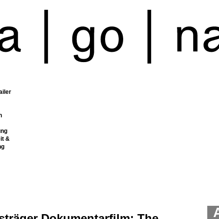
ailer
n
ung
it &
ng
sträger Dokumentarfilm: The