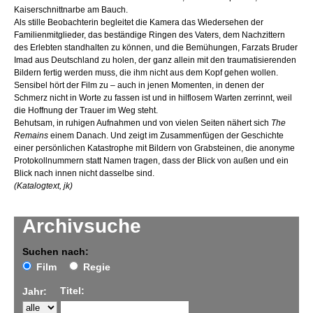
Kaiserschnittnarbe am Bauch.
Als stille Beobachterin begleitet die Kamera das Wiedersehen der
Familienmitglieder, das beständige Ringen des Vaters, dem Nachzittern
des Erlebten standhalten zu können, und die Bemühungen, Farzats Bruder
Imad aus Deutschland zu holen, der ganz allein mit den traumatisierenden
Bildern fertig werden muss, die ihm nicht aus dem Kopf gehen wollen.
Sensibel hört der Film zu – auch in jenen Momenten, in denen der
Schmerz nicht in Worte zu fassen ist und in hilflosem Warten zerrinnt, weil
die Hoffnung der Trauer im Weg steht.
Behutsam, in ruhigen Aufnahmen und von vielen Seiten nähert sich
The
Remains
einem Danach. Und zeigt im Zusammenfügen der Geschichte
einer persönlichen Katastrophe mit Bildern von Grabsteinen, die anonyme
Protokollnummern statt Namen tragen, dass der Blick von außen und ein
Blick nach innen nicht dasselbe sind.
(Katalogtext, jk)
Archivsuche
Suchen nach:
Film
Regie
Titel:
Jahr: