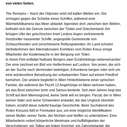
von vielen Seiten.
The Remains – Nach der Odyssee
setzt mit kalten Wellen ein. Die
schlagen gegen die Scheibe eines Schiffes, während eine
Wärmebildkamera das Meer abtastet. Irgendwo dort, zwischen den Wellen,
befindet sich die Grenze zwischen der Türkei und Griechenland. Am
felsigen Ufer der griechischen Insel Lesbos liegen zertrümmerte
Holzbretter havarierter Schiffe, angespülte Gummireste von
Schlauchbooten und zerschlissene Rettungswesten. An Land schulen
Vertreter/innen des Internationalen Komitees vom Roten Kreuz einige
Mitarbeiter der Küstenwache in der Bergung von Toten.
In ihrem Film entfaltet Nathalie Borgers zwei Erzählstränge nebeneinander:
Der eine zeichnet ein Bild von Helfer/innen auf Lesbos. Von jenen, die sich
an der Suche nach Vermissten beteiligen, Ertrunkene bergen oder sich um
eine würdevollere Beisetzung der unbekannten Toten auf einem Friedhof
bemühen. Der andere begleitet in Wien Hinterbliebene einer syrischen
Familie, die während der Flucht 13 Angehörige im Meer verloren haben,
als das Boot zwischen Izmir und Samos kenterte. Seit zwei Jahren liegt das
Schiff auf dem Meeresgrund, keine Seite will es bergen. Farzat, der in Wien
seinen Vater und seine Schwestern erwartet, die das Unglück überlebt
haben, erzählt diese zutiefst traurige Geschichte. Beim Suchdienst des
Roten Kreuzes füllt er Formulare aus, um eine mögliche Identifikation
seiner Mutter, seiner Tante, der Nichten und Neffen zu unterstützen. Eine
Mitarbeiterin notiert körperliche Merkmale und Auffälligkeiten der
Verschollenen: ein Tattoo am linken Knöchel, ein Zahnimplantat, die