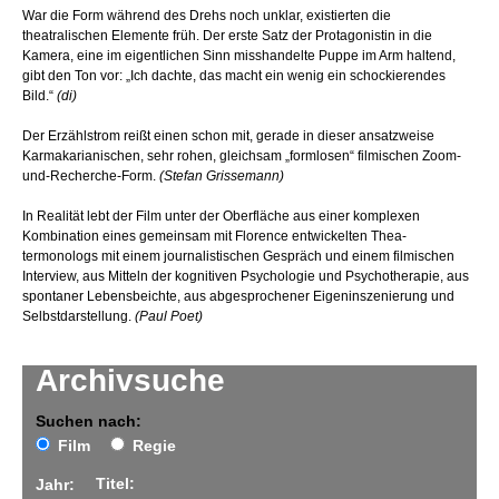
War die Form während des Drehs noch unklar, existierten die
theatralischen Elemente früh. Der erste Satz der Protagonistin in die
Kamera, eine im eigentlichen Sinn misshandelte Puppe im Arm haltend,
gibt den Ton vor: „Ich dachte, das macht ein wenig ein schockierendes
Bild.“
(di)
Der Erzählstrom reißt einen schon mit, gerade in dieser ansatz­weise
Karmakarianischen, sehr rohen, gleichsam „formlosen“ filmischen Zoom­
und­-Recherche­-Form.
(Stefan Grissemann)
In Realität lebt der Film unter der Oberfläche aus einer komplexen
Kombination eines gemeinsam mit Florence entwickelten Thea­
termonologs mit einem journalistischen Gespräch und einem filmischen
Interview, aus Mitteln der kognitiven Psychologie und Psychotherapie, aus
spontaner Lebensbeichte, aus abge­sprochener Eigeninszenierung und
Selbstdarstellung.
(Paul Poet)
Archivsuche
Suchen nach:
Film
Regie
Titel:
Jahr: