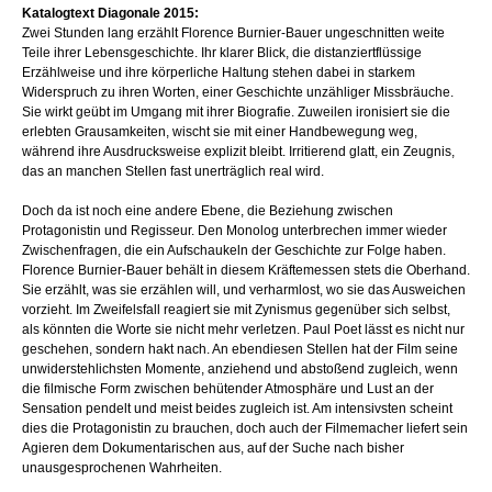
Katalogtext Diagonale 2015:
Zwei Stunden lang erzählt Florence Burnier­-Bauer ungeschnit­ten weite
Teile ihrer Lebensgeschichte. Ihr klarer Blick, die distanziert­flüssige
Erzählweise und ihre körperliche Haltung stehen dabei in starkem
Widerspruch zu ihren Worten, einer Geschichte unzähliger Missbräuche.
Sie wirkt geübt im Umgang mit ihrer Biografie. Zuweilen ironisiert sie die
erlebten Grausamkeiten, wischt sie mit einer Handbewegung weg,
während ihre Ausdrucksweise explizit bleibt. Irritierend glatt, ein Zeugnis,
das an manchen Stellen fast unerträglich real wird.
Doch da ist noch eine andere Ebene, die Beziehung zwischen
Protagonistin und Regisseur. Den Monolog unterbrechen immer wieder
Zwischenfragen, die ein Aufschaukeln der Geschichte zur Folge haben.
Florence Burnier-­Bauer behält in diesem Kräftemessen stets die Oberhand.
Sie erzählt, was sie erzählen will, und verharmlost, wo sie das Ausweichen
vorzieht. Im Zwei­felsfall reagiert sie mit Zynismus gegenüber sich selbst,
als könnten die Worte sie nicht mehr verletzen. Paul Poet lässt es nicht nur
geschehen, sondern hakt nach. An ebendiesen Stellen hat der Film seine
unwiderstehlichsten Momente, anziehend und abstoßend zugleich, wenn
die filmische Form zwischen behütender Atmosphäre und Lust an der
Sensation pendelt und meist beides zugleich ist. Am intensivsten scheint
dies die Protagonistin zu brauchen, doch auch der Filmemacher liefert sein
Agieren dem Dokumentarischen aus, auf der Suche nach bisher
unausgesprochenen Wahrheiten.