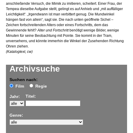
anschließende Versuch, die Mimik zu imitieren, scheitert. Einer Frau, der
Tempea dieselbe Aufgabe stellt, gelingt es auf Anhieb und „mit auffälliger
Leichtigkeit“. „Irgendwann ist man verbittert genug. Die Mundwinkel
hängen fast von allein“, sagt sie. Die nach unten geöffnete Sichel –
Zeichen fortschreitenden Alters oder eines Fortschritts, dem das
Gewinnende fehlt?
Alter und Fortschritt
benötigt wenige Bilder, wenige
Minuten für seine Beobachtung mit Pointe. Sie kommt in der Tram,
unversehens, und könnte immerhin die Winkel der Zusehenden Richtung
Ohren ziehen.
(Katalogtext, cw)
Archivsuche
Suchen nach:
Film
Regie
Titel:
Jahr:
Genre: