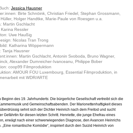
 Buch:
Jessica Hausner
ler:innen: Birte Schnöink, Christian Friedel, Stephan Grossmann,
Hüller, Holger Handtke, Marie-Paule von Roesgen u.a.
: Martin Gschlacht
: Karina Ressler
lton: Uwe Haußig
sign: Nicolas Tran Trong
bild: Katharina Wöppermann
: Tanja Hausner
nt:innen: Martin Gschlacht, Antonin Svoboda, Bruno Wagner,
nck, Alexander Dumreicher-Ivanceanu, Philippe Bober
ion: coop99 Filmproduktion
uktion: AMOUR FOU Luxembourg, Essential Filmproduktion, in
enarbeit mit WDR/ARTE
u Beginn des 19. Jahrhunderts: Die bürgerliche Gesellschaft vertreibt sich die
 Kammermusik und Gemeinschaftsabenden. Der Marionettenhaftigkeit dieses
überdrüssig sehnt sich der Dichter Heinrich nach dem Freitod und sucht
r Gefährtin für diesen letzten Schritt. Henriette, die junge Ehefrau eines
n, erwägt nach einer schwerwiegenden Diagnose, den Avancen Heinrichs
n. „Eine romantische Komödie“, inspiriert durch den Suizid Heinrich von