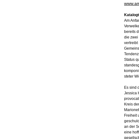
www.am
Katalogt
Am Anfan
Verwelke
bereits d
die zwei
vertreibt
Gemeinsc
Tendenze
Status q
standesg
komponie
steter W
Es sind 
Jessica 
provocat
Kreis de
Marionet
Freiheit
geschuld
an der S
eine hof
gesellsc