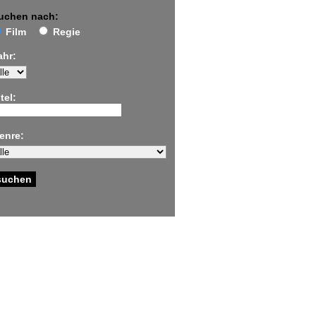
uchen nach:
Film
Regie
ahr:
tel:
enre: