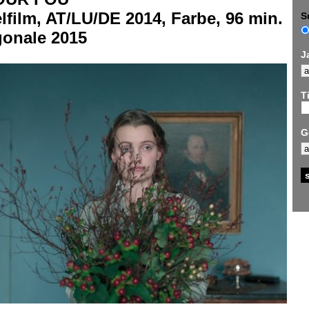
lfilm, AT/LU/DE 2014, Farbe, 96 min.
S
gonale 2015
J
Ti
G