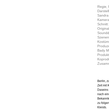
Regie,
Darstel
Sandra 
Kamera
Schnitt
Origina
Soundde
Szenen
Kostüm
Produze
Bady Mi
Produkt
Koprod
Zusamm
Berlin, z
Zeit mit
Daseins 
nach eine
Bekannte
zu folge
Kleists.