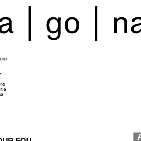
ailer
n
ung
it &
ng
OUR FOU