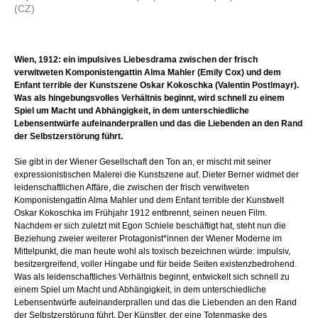
(CZ)
Wien, 1912: ein impulsives Liebesdrama zwischen der frisch
verwitweten Komponistengattin Alma Mahler (Emily Cox) und dem
Enfant terrible der Kunstszene Oskar Kokoschka (Valentin Postlmayr).
Was als hingebungsvolles Verhältnis beginnt, wird schnell zu einem
Spiel um Macht und Abhängigkeit, in dem unterschiedliche
Lebensentwürfe aufeinanderprallen und das die Liebenden an den Rand
der Selbstzerstörung führt.
Sie gibt in der Wiener Gesellschaft den Ton an, er mischt mit seiner
expressionistischen Malerei die Kunstszene auf. Dieter Berner widmet der
leidenschaftlichen Affäre, die zwischen der frisch verwitweten
Komponistengattin Alma Mahler und dem Enfant terrible der Kunstwelt
Oskar Kokoschka im Frühjahr 1912 entbrennt, seinen neuen Film.
Nachdem er sich zuletzt mit Egon Schiele beschäftigt hat, steht nun die
Beziehung zweier weiterer Protagonist*innen der Wiener Moderne im
Mittelpunkt, die man heute wohl als toxisch bezeichnen würde: impulsiv,
besitzergreifend, voller Hingabe und für beide Seiten existenzbedrohend.
Was als leidenschaftliches Verhältnis beginnt, entwickelt sich schnell zu
einem Spiel um Macht und Abhängigkeit, in dem unterschiedliche
Lebensentwürfe aufeinanderprallen und das die Liebenden an den Rand
der Selbstzerstörung führt. Der Künstler, der eine Totenmaske des