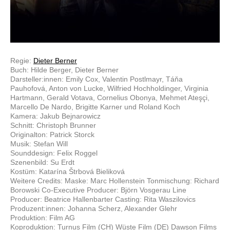
Regie:
Dieter Berner
Buch: Hilde Berger, Dieter Berner
Darsteller:innen: Emily Cox, Valentin Postlmayr, Táňa
Pauhofová, Anton von Lucke, Wilfried Hochholdinger, Virginia
Hartmann, Gerald Votava, Cornelius Obonya, Mehmet Ateşçi,
Marcello De Nardo, Brigitte Karner und Roland Koch
Kamera: Jakub Bejnarowicz
Schnitt: Christoph Brunner
Originalton: Patrick Storck
Musik: Stefan Will
Sounddesign: Felix Roggel
Szenenbild: Su Erdt
Kostüm: Katarína Štrbová Bieliková
Weitere Credits: Maske: Marc Hollenstein Tonmischung: Richard
Borowski Co-Executive Producer: Björn Vosgerau Line
Producer: Beatrice Hallenbarter Casting: Rita Waszilovics
Produzent:innen: Johanna Scherz, Alexander Glehr
Produktion: Film AG
Koproduktion: Turnus Film (CH) Wüste Film (DE) Dawson Films