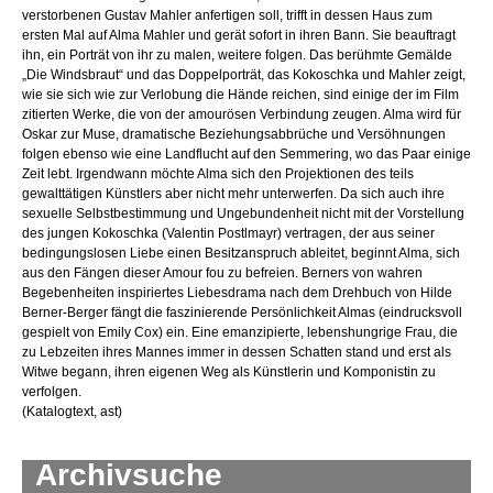
verstorbenen Gustav Mahler anfertigen soll, trifft in dessen Haus zum
ersten Mal auf Alma Mahler und gerät sofort in ihren Bann. Sie beauftragt
ihn, ein Porträt von ihr zu malen, weitere folgen. Das berühmte Gemälde
„Die Windsbraut“ und das Doppelporträt, das Kokoschka und Mahler zeigt,
wie sie sich wie zur Verlobung die Hände reichen, sind einige der im Film
zitierten Werke, die von der amourösen Verbindung zeugen. Alma wird für
Oskar zur Muse, dramatische Beziehungsabbrüche und Versöhnungen
folgen ebenso wie eine Landflucht auf den Semmering, wo das Paar einige
Zeit lebt. Irgendwann möchte Alma sich den Projektionen des teils
gewalttätigen Künstlers aber nicht mehr unterwerfen. Da sich auch ihre
sexuelle Selbstbestimmung und Ungebundenheit nicht mit der Vorstellung
des jungen Kokoschka (Valentin Postlmayr) vertragen, der aus seiner
bedingungslosen Liebe einen Besitzanspruch ableitet, beginnt Alma, sich
aus den Fängen dieser Amour fou zu befreien. Berners von wahren
Begebenheiten inspiriertes Liebesdrama nach dem Drehbuch von Hilde
Berner-Berger fängt die faszinierende Persönlichkeit Almas (eindrucksvoll
gespielt von Emily Cox) ein. Eine emanzipierte, lebenshungrige Frau, die
zu Lebzeiten ihres Mannes immer in dessen Schatten stand und erst als
Witwe begann, ihren eigenen Weg als Künstlerin und Komponistin zu
verfolgen.
(Katalogtext, ast)
Archivsuche