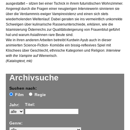
ausgestattet – sitzen bei einer Tschick in ihrem futuristischen Wohnzimmer.
Angeregt durch die Fragen einer neugierigen Interviewerin sinnieren sie
über die Verdammnis ewiger Vampirexistenz und einen sich stets
wiederholenden Weltenlauf. Dabei geraten sie ins vermeintlich unkorrekte
Schwelgen über kulinarische Rassenunterschiede, erklären, wie die
Islamisierung Österreichs zur Qualitätssteigerung von Frauenblut geführt
hat und warum Asiat/innen rare Beute sind.
Wie in ihren anderen Arbeiten betreibt Kurdwin Ayub auch in dieser
animierten Science-Fiction- Komödie ein bissig-reflexives Spiel mit
Klischees über Geschlecht, ethnische Kategorien und Religion:
Interview
with the Vampire
auf Wienerisch.
(Katalogtext, mk)
Archivsuche
Suchen nach:
Film
Regie
Titel:
Jahr:
Genre: