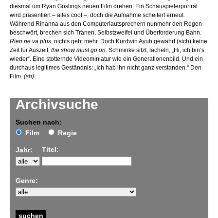
diesmal um Ryan Goslings neuen Film drehen. Ein Schauspielerporträt
wird präsentiert – alles cool –, doch die Aufnahme scheitert erneut.
Während Rihanna aus den Computerlautsprechern nunmehr den Regen
beschwört, brechen sich Tränen, Selbstzweifel und Überforderung Bahn.
Rien ne va plus
, nichts geht mehr. Doch Kurdwin Ayub gewährt (sich) keine
Zeit für Auszeit,
the show must go on
. Schminke sitzt, lächeln, „Hi, ich bin’s
wieder“. Eine stotternde Videominiatur wie ein Generationenbild. Und ein
durchaus legitimes Geständnis: „Ich hab ihn nicht ganz verstanden.“ Den
Film.
(sh)
Archivsuche
Suchen nach:
Film
Regie
Titel:
Jahr:
Genre: