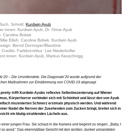
Buch, Schnitt:
Kurdwin Ayub
ler:innen: Kurdwin Ayub, Dr. Omar Ayub
: Caroline Bobek
Billie Eilish, Caroline Bobek, Kurdwin Ayub
esign: Bernd Dormayer/Blautöne
 Credits: Farbkorrektur: Lee Niederkofler
ent:innen: Kurdwin Ayub, Markus Keuschnigg
e’20 – Die Unvollendete. Die Diagonale’20 wurde aufgrund der
ichen Maßnahmen zur Eindämmung von COVID-19 abgesagt.
-pretty
trifft Kurdwin Ayubs reflexive Selbstinszenierung auf Wiener
mus, Körperhorror verbindet sich mit Schönheit und lässt den von Ayub
ielfach inszenierten Schmerz erstmals physisch werden. Und während
feiner Nadel die Nerven der Zusehenden zum Zucken bringt, breitet sich in
sicht ein blutig-strahlendes Lächeln aus.
 einer jungen Frau. Sie schaut in die Kamera und beginnt zu singen. „Baby, I
el so good.“ Das ebenmäßige Gesicht mit den großen, dunkel umrandeten