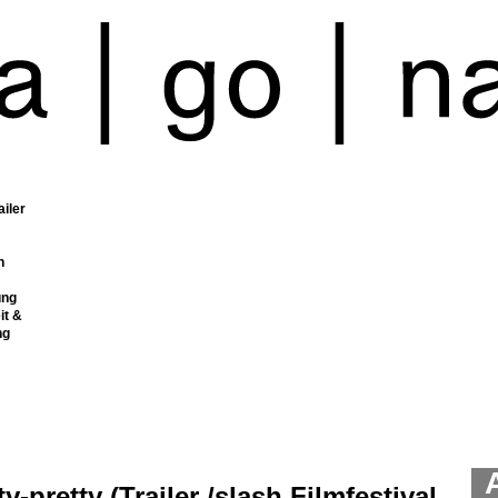
ailer
n
ung
it &
ng
ty-pretty (Trailer /slash Filmfestival