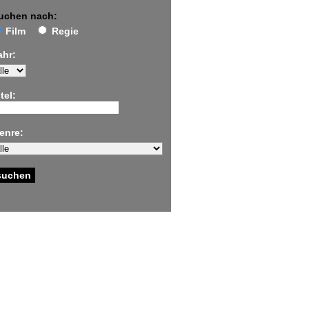
uchen nach:
Film
Regie
ahr:
tel:
enre: