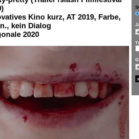
)
S
vatives Kino kurz, AT 2019, Farbe,
n., kein Dialog
J
gonale 2020
Ti
G