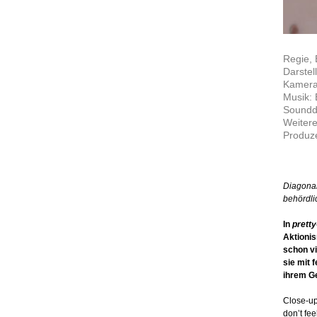
Regie, 
Darstel
Kamera
Musik: 
Soundd
Weitere
Produz
Diagonal
behördl
In
pretty
Aktionis
schon v
sie mit 
ihrem Ge
Close-up
don’t fe