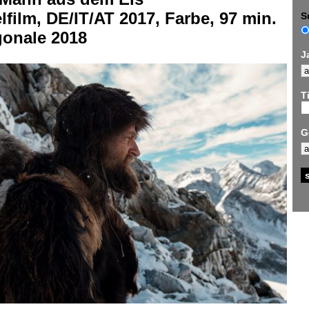
lfilm, DE/IT/AT 2017, Farbe, 97 min.
S
gonale 2018
J
Ti
G