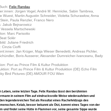
 Buch:
Felix Randau
ler:innen: Jürgen Vogel, André M. Hennicke, Sabin Tambrea,
 Wuest, Martin Augustin Schneider, Violetta Schurawlow, Anna
l Stein, Paula Renzler, Franco Nero
: Jakub Bejnarowicz
: Vessela Martschewski
lton: Marc Parisotto
Beat Solèr
ild: Juliane Friedrich
 Cinzia Cioffi
nt:innen: Jan Krüger, Maja Wieser Benedetti, Andreas Pichler,
Schündler, Boris Ausserer, Alexander Dumreicher-Ivanceanu, Bady
ion: Port au Prince Film & Kultur Produktion
ktion: Port au Prince Film & Kultur Produktion (DE) Echo Film
ucky Bird Pictures (DE) AMOUR FOU Wien
in Leben, seine letzten Tage. Felix Randau lässt den berühmten
ermann in seinem Film auf eindrucksvolle Weise wiederaufeben und
 den legendenreichen Tod als Resultat eines Rachefeldzugs des
tmenschen. Kelab, besser bekannt als Ötzi, kommt eines Tages von der
m und findet seine Hütte in Flammen vor, seine gesamte Sippe wurde