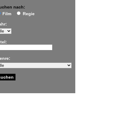
uchen nach:
Film
Regie
ahr:
tel:
enre: