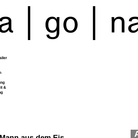
ailer
n
ung
it &
ng
 Mann aus dem Eis