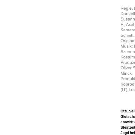
Regie,
Darstel
Susanne
F., Axe
Kamera
Schnitt
Origina
Musik: 
Szenenb
Kostüm:
Produze
Oliver 
Minck
Produkt
Koprodu
(IT) L
Ötzi. Se
Gletsch
entwirft
Steinzei
Jagd hei