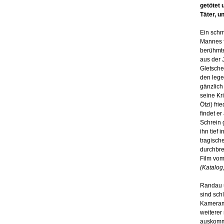
getötet 
Täter, u
Ein schm
Mannes f
berühmte
aus der 
Gletsche
den lege
gänzlich
seine Kr
Ötzi) fr
findet e
Schrein 
ihn tief 
tragisch
durchbre
Film vom
(Katalog,
Randau u
sind sch
Kamerama
weiterer
auskommt