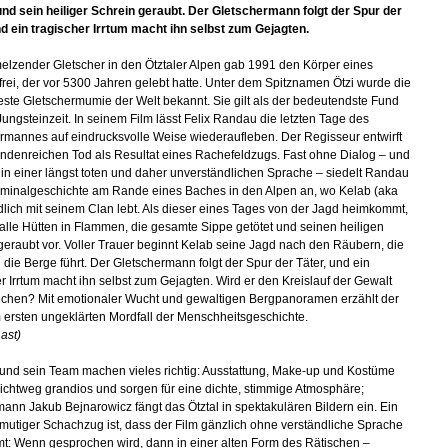
und sein heiliger Schrein geraubt. Der Gletschermann folgt der Spur der
nd ein tragischer Irrtum macht ihn selbst zum Gejagten.
elzender Gletscher in den Ötztaler Alpen gab 1991 den Körper eines
rei, der vor 5300 Jahren gelebt hatte. Unter dem Spitznamen Ötzi wurde die
ste Gletschermumie der Welt bekannt. Sie gilt als der bedeutendste Fund
Jungsteinzeit. In seinem Film lässt Felix Randau die letzten Tage des
rmannes auf eindrucksvolle Weise wiederaufleben. Der Regisseur entwirft
ndenreichen Tod als Resultat eines Rachefeldzugs. Fast ohne Dialog – und
 in einer längst toten und daher unverständlichen Sprache – siedelt Randau
iminalgeschichte am Rande eines Baches in den Alpen an, wo Kelab (aka
iedlich mit seinem Clan lebt. Als dieser eines Tages von der Jagd heimkommt,
r alle Hütten in Flammen, die gesamte Sippe getötet und seinen heiligen
geraubt vor. Voller Trauer beginnt Kelab seine Jagd nach den Räubern, die
in die Berge führt. Der Gletschermann folgt der Spur der Täter, und ein
er Irrtum macht ihn selbst zum Gejagten. Wird er den Kreislauf der Gewalt
chen? Mit emotionaler Wucht und gewaltigen Bergpanoramen erzählt der
 ersten ungeklärten Mordfall der Menschheitsgeschichte.
ast)
nd sein Team machen vieles richtig: Ausstattung, Make-up und Kostüme
lichtweg grandios und sorgen für eine dichte, stimmige Atmosphäre;
nn Jakub Bejnarowicz fängt das Ötztal in spektakulären Bildern ein. Ein
 mutiger Schachzug ist, dass der Film gänzlich ohne verständliche Sprache
: Wenn gesprochen wird, dann in einer alten Form des Rätischen –