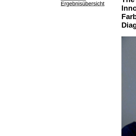
Ergebnisübersicht
Inno
Far
Dia