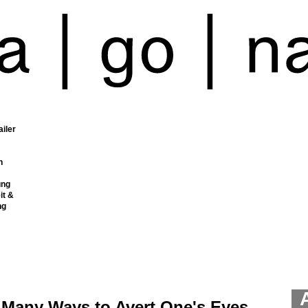
ailer
n
ung
it &
ng
 Many Ways to Avert One's Eyes