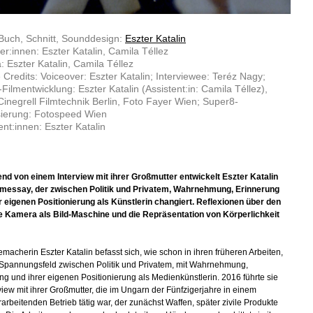
Buch, Schnitt, Sounddesign:
Eszter Katalin
ler:innen: Eszter Katalin, Camila Téllez
 Eszter Katalin, Camila Téllez
 Credits: Voiceover: Eszter Katalin; Interviewee: Teréz Nagy;
Filmentwicklung: Eszter Katalin (Assistent:in: Camila Téllez),
inegrell Filmtechnik Berlin, Foto Fayer Wien; Super8-
isierung: Fotospeed Wien
nt:innen: Eszter Katalin
d von einem Interview mit ihrer Großmutter entwickelt Eszter Katalin
lmessay, der zwischen Politik und Privatem, Wahrnehmung, Erinnerung
r eigenen Positionierung als Künstlerin changiert. Reflexionen über den
ie Kamera als Bild-Maschine und die Repräsentation von Körperlichkeit
emacherin Eszter Katalin befasst sich, wie schon in ihren früheren Arbeiten,
Spannungsfeld zwischen Politik und Privatem, mit Wahrnehmung,
ng und ihrer eigenen Positionierung als Medienkünstlerin. 2016 führte sie
rview mit ihrer Großmutter, die im Ungarn der Fünfzigerjahre in einem
rarbeitenden Betrieb tätig war, der zunächst Waffen, später zivile Produkte