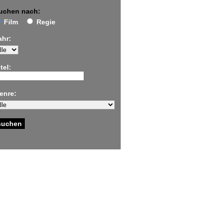
uchen nach:
Film
Regie
ahr:
tel:
enre: