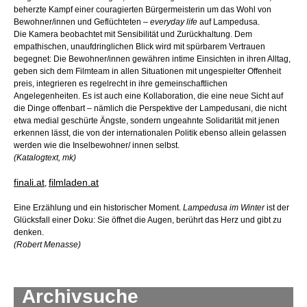
beherzte Kampf einer couragierten Bürgermeisterin um das Wohl von
Bewohner/innen und Geflüchteten –
everyday life
auf Lampedusa.
Die Kamera beobachtet mit Sensibilität und Zurückhaltung. Dem
empathischen, unaufdringlichen Blick wird mit spürbarem Vertrauen
begegnet: Die Bewohner/innen gewähren intime Einsichten in ihren Alltag,
geben sich dem Filmteam in allen Situationen mit ungespielter Offenheit
preis, integrieren es regelrecht in ihre gemeinschaftlichen
Angelegenheiten. Es ist auch eine Kollaboration, die eine neue Sicht auf
die Dinge offenbart – nämlich die Perspektive der Lampedusani, die nicht
etwa medial geschürte Ängste, sondern ungeahnte Solidarität mit jenen
erkennen lässt, die von der internationalen Politik ebenso allein gelassen
werden wie die Inselbewohner/ innen selbst.
(Katalogtext, mk)
finali.at
filmladen.at
,
Eine Erzählung und ein historischer Moment.
Lampedusa im Winter
ist der
Glücksfall einer Doku: Sie öffnet die Augen, berührt das Herz und gibt zu
denken.
(Robert Menasse)
Archivsuche