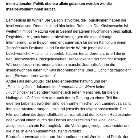
internationalen Politik ebenso allein gelassen werden wie die
Inselbewohner/ innen selbst.
Lampedusa im Winter. Die Saison ist vorbei, die Tourist/innen haben die
Insel verlassen. Dennoch kehrt hier keine Ruhe ein: Die Küstenwache ist
weiterhin mit der Rettung von in Seenot geratenen Flüchtlingen beschäftigt.
Registrierte Migrant/ innen protestieren gegen die monatelange
Internierung. Eine Bewohnerin engagiert sich für deren Kampf um einen
Transfer aufs Festland – und für die letzte Würde jener, die die
beschwerliche Flucht nicht überlebt haben. Ein anderer archiviert die in
den Bootswracks zurückgelassenen Habseligkeiten der Schiffbrüchigen.
Währenddessen instrumentalisieren manche Journalist/innen die
Inselbewohner/ innen für Katastrophenberichte über „Flüchtlingstragödien“
und „Einwandererinvasionen“.
Anders als der Großteil der Medienberichterstattung und der
„Flüchtlingsfilme“ dokumentiert
Lampedusa im Winter
keine
„Flüchtlingskrise“, sondern widmet sich jenen Menschen, für die die
Notlage der Geflüchteten wie auch deren Rettung zu einem Teil ihres
eigenen Lebens geworden sind: den Einheimischen von Lampedusa samt
ihren Herausforderungen – mit und jenseits der Migrationsthematik. Der
Film porträtiert die Jugendfußballmannschaft und den lokalen Radiosender
oder wohnt einem durch die Fischer angezettelten Streik bei, der –
ausgelöst durch ein Fährunglück – die Versorgungswege abschneidet und
die Insel in einen Ausnahmezustand versetzt.
Bürger/innenversammlungen, Verhandlungen mit Werften und Politik, der