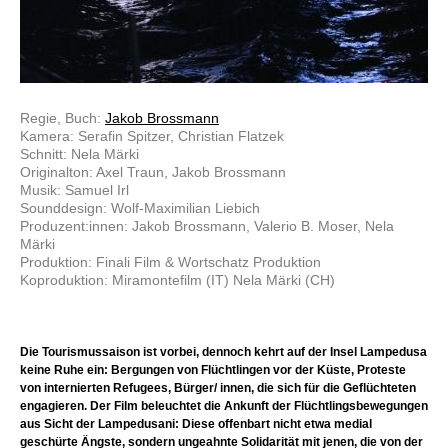
Regie, Buch:
Jakob Brossmann
Kamera: Serafin Spitzer, Christian Flatzek
Schnitt: Nela Märki
Originalton: Axel Traun, Jakob Brossmann
Musik: Samuel Irl
Sounddesign: Wolf-Maximilian Liebich
Produzent:innen: Jakob Brossmann, Valerio B. Moser, Nela
Märki
Produktion: Finali Film & Wortschatz Produktion
Koproduktion: Miramontefilm (IT) Nela Märki (CH)
Die Tourismussaison ist vorbei, dennoch kehrt auf der Insel Lampedusa
keine Ruhe ein: Bergungen von Flüchtlingen vor der Küste, Proteste
von internierten Refugees, Bürger/ innen, die sich für die Geflüchteten
engagieren. Der Film beleuchtet die Ankunft der Flüchtlingsbewegungen
aus Sicht der Lampedusani: Diese offenbart nicht etwa medial
geschürte Ängste, sondern ungeahnte Solidarität mit jenen, die von der