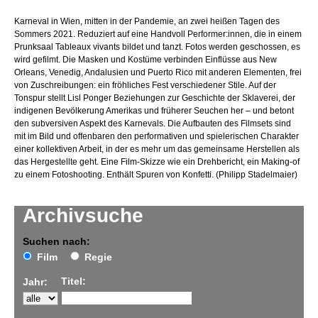
Karneval in Wien, mitten in der Pandemie, an zwei heißen Tagen des
Sommers 2021. Reduziert auf eine Handvoll Performer:innen, die in einem
Prunksaal Tableaux vivants bildet und tanzt. Fotos werden geschossen, es
wird gefilmt. Die Masken und Kostüme verbinden Einflüsse aus New
Orleans, Venedig, Andalusien und Puerto Rico mit anderen Elementen, frei
von Zuschreibungen: ein fröhliches Fest verschiedener Stile. Auf der
Tonspur stellt Lisl Ponger Beziehungen zur Geschichte der Sklaverei, der
indigenen Bevölkerung Amerikas und früherer Seuchen her – und betont
den subversiven Aspekt des Karnevals. Die Aufbauten des Filmsets sind
mit im Bild und offenbaren den performativen und spielerischen Charakter
einer kollektiven Arbeit, in der es mehr um das gemeinsame Herstellen als
das Hergestellte geht. Eine Film-Skizze wie ein Drehbericht, ein Making-of
zu einem Fotoshooting. Enthält Spuren von Konfetti. (Philipp Stadelmaier)
Archivsuche
Suchen nach:
Film
Regie
Titel:
Jahr: