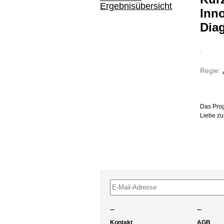
Ergebnisübersicht
Inno
Dia
Regie:
Das Prog
Liebe z
–
–
Kontakt
AGB