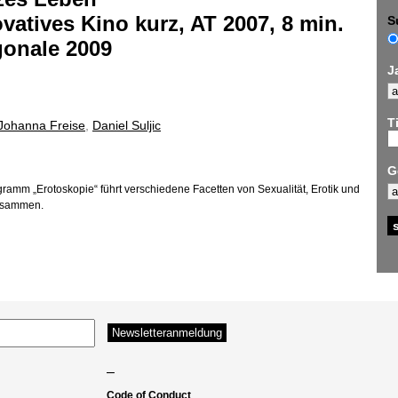
vatives Kino kurz, AT 2007, 8 min.
S
gonale 2009
J
Ti
Johanna Freise
,
Daniel Suljic
G
ramm „Erotoskopie“ führt verschiedene Facetten von Sexualität, Erotik und
usammen.
–
Code of Conduct