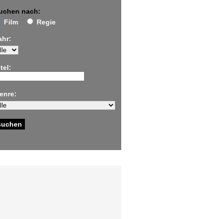
uchen nach:
Film
Regie
ahr:
tel:
enre: