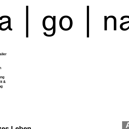
ailer
n
ung
it &
ng
zes Leben