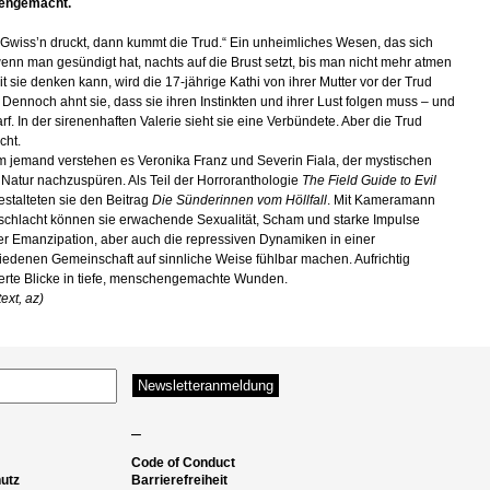
engemacht.
Gwiss’n druckt, dann kummt die Trud.“ Ein unheimliches Wesen, das sich
enn man gesündigt hat, nachts auf die Brust setzt, bis man nicht mehr atmen
it sie denken kann, wird die 17-jährige Kathi von ihrer Mutter vor der Trud
 Dennoch ahnt sie, dass sie ihren Instinkten und ihrer Lust folgen muss – und
rf. In der sirenenhaften Valerie sieht sie eine Verbündete. Aber die Trud
cht.
 jemand verstehen es Veronika Franz und Severin Fiala, der mystischen
r Natur nachzuspüren. Als Teil der Horroranthologie
The Field Guide to Evil
estalteten sie den Beitrag
Die Sünderinnen vom Höllfall
. Mit Kameramann
schlacht können sie erwachende Sexualität, Scham und starke Impulse
er Emanzipation, aber auch die repressiven Dynamiken in einer
edenen Gemeinschaft auf sinnliche Weise fühlbar machen. Aufrichtig
ierte Blicke in tiefe, menschengemachte Wunden.
ext, az)
–
Code of Conduct
utz
Barrierefreiheit