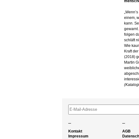
mensch
„Wenn’s 
einem, w
kann. Se
gewarnt.
folgen da
schläft ni
Wie kaum
Kraft de
(2018) g
Martin G
weiblich
abgeschi
interess
(Katalogt
–
–
Kontakt
AGB
Impressum
Datensch