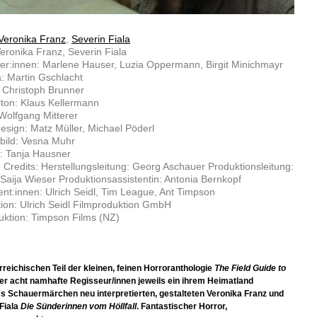
Veronika Franz
,
Severin Fiala
eronika Franz, Severin Fiala
ler:innen: Marlene Hauser, Luzia Oppermann, Birgit Minichmayr
: Martin Gschlacht
: Christoph Brunner
lton: Klaus Kellermann
Wolfgang Mitterer
sign: Matz Müller, Michael Pöderl
bild: Vesna Muhr
: Tanja Hausner
 Credits: Herstellungsleitung: Georg Aschauer Produktionsleitung:
Saija Wieser Produktionsassistentin: Antonia Bernkopf
nt:innen: Ulrich Seidl, Tim League, Ant Timpson
ion: Ulrich Seidl Filmproduktion GmbH
ktion: Timpson Films (NZ)
rreichischen Teil der kleinen, feinen Horroranthologie
The Field Guide to
 der acht namhafte Regisseur/innen jeweils ein ihrem Heimatland
s Schauermärchen neu interpretierten, gestalteten Veronika Franz und
Fiala
Die Sünderinnen vom Höllfall
. Fantastischer Horror,