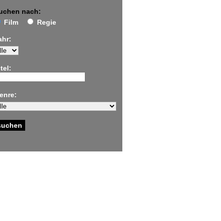
uchen nach:
Film
Regie
ahr:
tel:
enre: