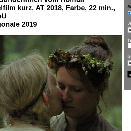
lfilm kurz, AT 2018, Farbe, 22 min.,
S
eU
gonale 2019
J
Ti
G