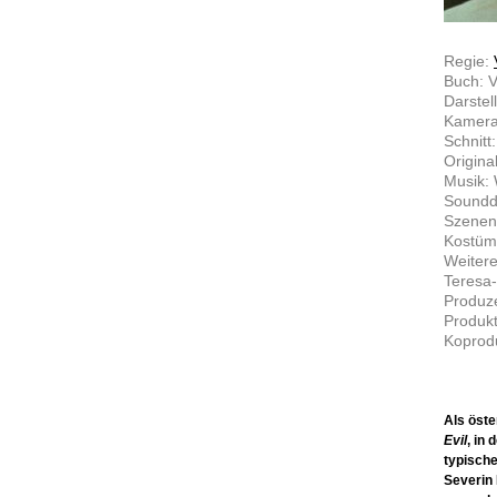
Regie:
Buch: V
Darstel
Kamera
Schnitt
Origina
Musik: 
Soundde
Szenen
Kostüm
Weitere
Teresa-
Produze
Produkt
Koprodu
Als öste
Evil
, in
typische
Severin 