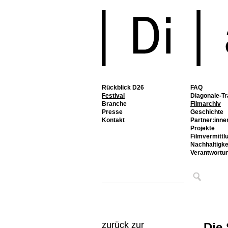
Rückblick D26
FAQ
Festival
Diagonale-Tr
Branche
Filmarchiv
Presse
Geschichte
Kontakt
Partner:inne
Projekte
Filmvermittl
Nachhaltigke
Verantwortu
zurück zur
Die 