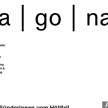
ailer
n
ung
it &
ng
Sünderinnen vom Höllfall