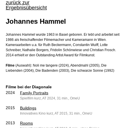
zurück zur
Ergebnisübersicht
Johannes Hammel
Johannes Hammel wurde 1963 in Basel geboren. Er lebt und arbeitet seit
1986 als freischaffender Filmemacher und Kameramann in Wien.
Kameraarbeiten u.a. für Ruth Beckermann, Constantin Wulff, Lotte
Schreiber, Nathalie Borgers, Fridolin Schönwiese und Christian Frosch.
2014 erhielt er den Outstanding Artist Award für Filmkunst.
Filme
(Auswahl): Noli me tangere (2024), Abendmahl (2005), Die
Liebenden (2004), Die Badenden (2003), Die schwarze Sonne (1992)
Filme bei der Diagonale
2024
Family Portraits
Spielfilm kurz, AT 2024, 31 min., OmeU
2015
Buildings
Innovatives Kino kurz, AT 2015, 31 min., OmeU
2013
Rooms