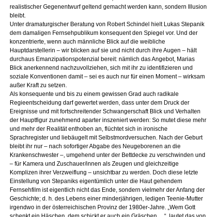
realistischer Gegenentwurf geltend gemacht werden kann, sondern Illusion
bleibt.
Unter dramaturgischer Beratung von Robert Schindel hielt Lukas Stepanik
dem damaligen Fernsehpublikum konsequent den Spiegel vor. Und der
konzentrierte, wenn auch männliche Blick auf die weibliche
Hauptdarstellerin – wir blicken auf sie und nicht durch ihre Augen – hält
durchaus Emanzipationspotenzial bereit: nämlich das Angebot, Marias
Blick anerkennend nachzuvollziehen, sich mit ihr zu identifizieren und
soziale Konventionen damit – sei es auch nur für einen Moment – wirksam
außer Kraft zu setzen.
Als konsequente und bis zu einem gewissen Grad auch radikale
Regieentscheidung darf gewertet werden, dass unter dem Druck der
Ereignisse und mit fortschreitender Schwangerschaft Blick und Verhalten
der Hauptfigur zunehmend aparter inszeniert werden: So mutet diese mehr
und mehr der Realität enthoben an, flüchtet sich in ironische
Sprachregister und liebäugelt mit Selbstmordversuchen. Nach der Geburt
bleibt ihr nur – nach sofortiger Abgabe des Neugeborenen an die
Krankenschwester –, umgehend unter der Bettdecke zu verschwinden und
– für Kamera und Zuschauer/innen als Zeugen und gleichzeitige
Komplizen ihrer Verzweiflung – unsichtbar zu werden. Doch diese letzte
Einstellung von Stepaniks eigentümlich unter die Haut gehendem
Fernsehfilm ist eigentlich nicht das Ende, sondern vielmehr der Anfang der
Geschichte; d. h. des Lebens einer minderjährigen, ledigen Teenie-Mutter
irgendwo in der österreichischen Provinz der 1980er-Jahre. „Wem Gott
schenkt ein Häschen, dem schickt er auch ein Gräschen …“, lautet das von