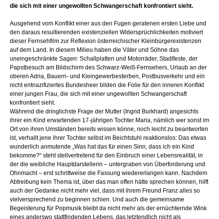
die sich mit einer ungewollten Schwangerschaft konfrontiert sieht.
Ausgehend vom Konflikt einer aus den Fugen geratenen ersten Liebe und
den daraus resultierenden existenziellen Widersprüchlichkeiten motiviert
dieser Fernsehfilm zur Reflexion österreichischer Kleinbürgerexistenzen
auf dem Land. In diesem Milieu haben die Väter und Söhne das
uneingeschränkte Sagen: Schallplatten und Motorräder, Stadlfeste, der
Papstbesuch am Bildschirm des Schwarz-Weiß-Fernsehers, Urlaub an der
oberen Adria, Bauern- und Kleingewerbesterben, Postbusverkehr und ein
nicht entnazifiziertes Bundesheer bilden die Folie für den inneren Konflikt
einer jungen Frau, die sich mit einer ungewollten Schwangerschaft
konfrontiert sieht.
Während die dringlichste Frage der Mutter (Ingrid Burkhard) angesichts
ihrer ein Kind erwartenden 17-jährigen Tochter Maria, nämlich wer sonst im
Ort von ihren Umständen bereits wissen könne, noch leicht zu beantworten
ist, verhallt jene ihrer Tochter selbst im Beichtstuhl reaktionslos: Das etwas
wunderlich anmutende „Was hat das für einen Sinn, dass ich ein Kind
bekomme?“ steht stellvertretend für den Einbruch einer Lebensrealität, in
der die weibliche Hauptdarstellerin – untergraben von Überforderung und
Ohnmacht – erst schrittweise die Fassung wiedererlangen kann. Nachdem
Abtreibung kein Thema ist, über das man offen hätte sprechen können, hilft
auch der Gedanke nicht mehr viel, dass mit ihrem Freund Franz alles so
vielversprechend zu beginnen schien. Und auch die gemeinsame
Begeisterung für Popmusik bleibt da nicht mehr als der ernüchternde Wink
eines anderswo stattfindenden Lebens, das letztendlich nicht als