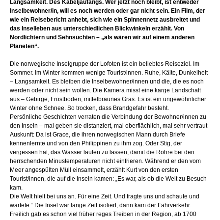
Langsamkeit. Des Kabeljaufangs. Wer jetzt noch bleibt, ist entweder
Inselbewohner/in, will es noch werden oder gar nicht sein. Ein Film, der
wie ein Reisebericht anhebt, sich wie ein Spinnennetz ausbreitet und
das Inselleben aus unterschiedlichen Blickwinkeln erzählt. Von
Nordlichtern und Sehnsüchten – „als wären wir auf einem anderen
Planeten“.
Die norwegische Inselgruppe der Lofoten ist ein beliebtes Reiseziel. Im
Sommer. Im Winter kommen wenige Tourist/innen. Ruhe, Kälte, Dunkelheit
– Langsamkeit. Es bleiben die Inselbewohner/innen und die, die es noch
werden oder nicht sein wollen. Die Kamera misst eine karge Landschaft
aus – Gebirge, Frostboden, mittelbraunes Gras. Es ist ein ungewöhnlicher
Winter ohne Schnee. So trocken, dass Brandgefahr besteht.
Persönliche Geschichten verraten die Verbindung der Bewohner/innen zu
den Inseln – mal geben sie distanziert, mal oberflächlich, mal sehr vertraut
Auskunft: Da ist Grace, die ihren norwegischen Mann durch Briefe
kennenlernte und von den Philippinen zu ihm zog. Oder Stig, der
vergessen hat, das Wasser laufen zu lassen, damit die Rohre bei den
herrschenden Minustemperaturen nicht einfrieren. Während er den vom
Meer angespülten Müll einsammelt, erzählt Kurt von den ersten
Tourist/innen, die auf die Inseln kamen: „Es war, als ob die Welt zu Besuch
kam.
Die Welt hielt bei uns an. Für eine Zeit. Und fragte uns und schaute und
wartete.“ Die Insel war lange Zeit isoliert, dann kam der Fährverkehr.
Freilich gab es schon viel früher reges Treiben in der Region, ab 1700