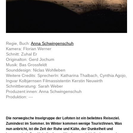
Regie, Buch:
Anna Schwingenschuh
Kamera: Florian Werner
Schnitt: Zuhal Er
Originalton: Gerd Jochum
Musik: Bas Grossfeldt
Sounddesign: Niclas Wohlleben
Weitere Credits: SprecherIn: Katharina Thalbach, Cynthia Agojo,
Ingvar Kolbjørnsen Filmassistentin Kerstin Neuwirth
Schnittberatung: Sarah Weber
Produzent:innen: Anna Schwingenschuh
Produktion: ---
Die norwegische Inselgruppe der Lofoten ist ein beliebtes Reiseziel.
Zumindest im Sommer. Im Winter kommen wenige Tourist/innen. Was
nun anbricht, ist die Zeit der Ruhe und Kälte, der Dunkelheit und