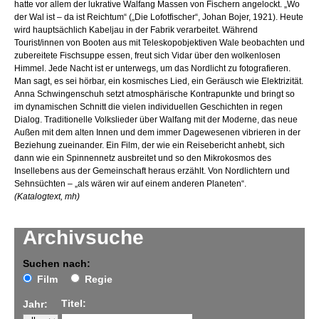
hatte vor allem der lukrative Walfang Massen von Fischern angelockt. „Wo
der Wal ist – da ist Reichtum“ („Die Lofotfischer“, Johan Bojer, 1921). Heute
wird hauptsächlich Kabeljau in der Fabrik verarbeitet. Während
Tourist/innen von Booten aus mit Teleskopobjektiven Wale beobachten und
zubereitete Fischsuppe essen, freut sich Vidar über den wolkenlosen
Himmel. Jede Nacht ist er unterwegs, um das Nordlicht zu fotografieren.
Man sagt, es sei hörbar, ein kosmisches Lied, ein Geräusch wie Elektrizität.
Anna Schwingenschuh setzt atmosphärische Kontrapunkte und bringt so
im dynamischen Schnitt die vielen individuellen Geschichten in regen
Dialog. Traditionelle Volkslieder über Walfang mit der Moderne, das neue
Außen mit dem alten Innen und dem immer Dagewesenen vibrieren in der
Beziehung zueinander. Ein Film, der wie ein Reisebericht anhebt, sich
dann wie ein Spinnennetz ausbreitet und so den Mikrokosmos des
Insellebens aus der Gemeinschaft heraus erzählt. Von Nordlichtern und
Sehnsüchten – „als wären wir auf einem anderen Planeten“.
(Katalogtext, mh)
Archivsuche
Suchen nach:
Film
Regie
Titel:
Jahr: