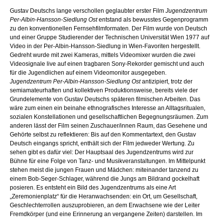
Gustav Deutschs lange verschollen geglaubter erster Film
Jugendzentrum
Per-Albin-Hansson-Siedlung Ost
entstand als bewusstes Gegenprogramm
zu den konventionellen Fernsehfilmformaten. Der Film wurde von Deutsch
und einer Gruppe Studierender der Technischen Universität Wien 1977 auf
Video in der Per-Albin-Hansson-Siedlung in Wien-Favoriten hergestellt.
Gedreht wurde mit zwei Kameras, mittels Videomixer wurden die zwei
Videosignale live auf einen tragbaren Sony-Rekorder gemischt und auch
für die Jugendlichen auf einem Videomonitor ausgegeben.
Jugendzentrum Per-Albin-Hansson-Siedlung Ost
antizipiert, trotz der
semiamateurhaften und kollektiven Produktionsweise, bereits viele der
Grundelemente von Gustav Deutschs späteren filmischen Arbeiten. Das
wäre zum einen ein beinahe ethnografisches Interesse an Alltagsritualen,
sozialen Konstellationen und gesellschaftlichen Begegnungsräumen. Zum
anderen lässt der Film seinen Zuschauer/innen Raum, das Gesehene und
Gehörte selbst zu reflektieren: Bis auf den Kommentartext, den Gustav
Deutsch eingangs spricht, enthält sich der Film jedweder Wertung. Zu
sehen gibt es dafür viel: Der Hauptsaal des Jugendzentrums wird zur
Bühne für eine Folge von Tanz- und Musikveranstaltungen. Im Mittelpunkt
stehen meist die jungen Frauen und Mädchen: miteinander tanzend zu
einem Bob-Seger-Schlager, während die Jungs am Bildrand gockelhaft
posieren. Es entsteht ein Bild des Jugendzentrums als eine Art
„Zeremonienplatz“ für die Heranwachsenden: ein Ort, um Gesellschaft,
Geschlechterrollen auszuprobieren, an dem Erwachsene wie der Leiter
Fremdkörper (und eine Erinnerung an vergangene Zeiten) darstellen. Im