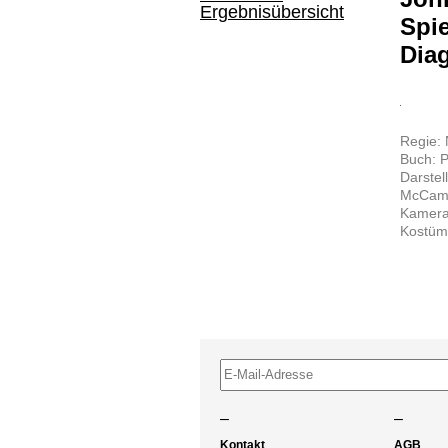
Ergebnisübersicht
Spie
Dia
Regie: 
Buch: P
Darstel
McCamb
Kamera:
Kostüm:
–
–
Kontakt
AGB