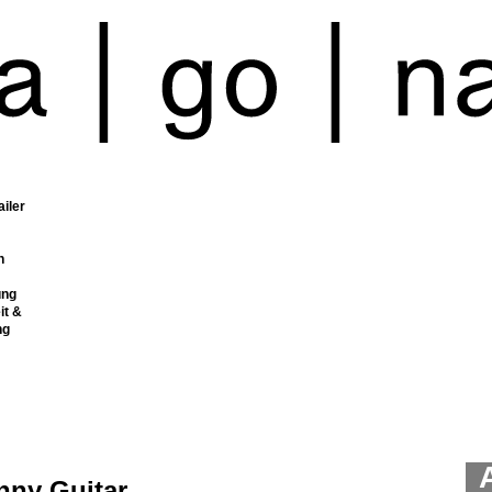
ailer
n
ung
it &
ng
nny Guitar