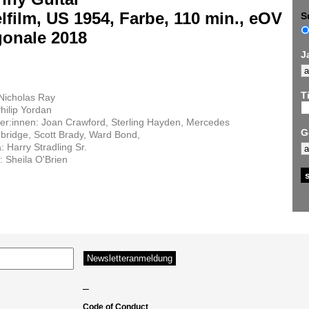
lfilm, US 1954, Farbe, 110 min., eOV
S
gonale 2018
J
Ti
Nicholas Ray
hilip Yordan
ler:innen: Joan Crawford, Sterling Hayden, Mercedes
G
ridge, Scott Brady, Ward Bond,
 Harry Stradling Sr.
 Sheila O'Brien
–
Code of Conduct