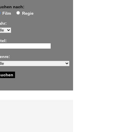
uchen nach:
Film
Regie
ahr:
tel:
enre: