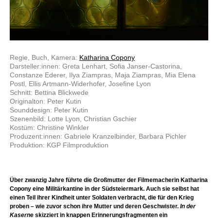
Regie, Buch, Kamera:
Katharina Copony
Darsteller:innen: Greta Lenhart, Sofia Janser-Castorina,
Constanze Ederer, Ilya Ziampras, Maja Ziampras, Mia Elena
Postl, Ellis Artmann-Widerhofer, Josefine Lyon
Schnitt: Bettina Blickwede
Originalton: Peter Kutin
Sounddesign: Peter Kutin
Szenenbild: Lotte Lyon, Christian Gschier
Kostüm: Christine Winkler
Produzent:innen: Gabriele Kranzelbinder, Barbara Pichler
Produktion: KGP Filmproduktion
Über zwanzig Jahre führte die Großmutter der Filmemacherin Katharina
Copony eine Militärkantine in der Südsteiermark. Auch sie selbst hat
einen Teil ihrer Kindheit unter Soldaten verbracht, die für den Krieg
proben – wie zuvor schon ihre Mutter und deren Geschwister.
In der
Kaserne
skizziert in knappen Erinnerungsfragmenten ein