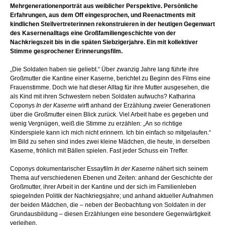
Mehrgenerationenporträt aus weiblicher Perspektive. Persönliche
Erfahrungen, aus dem Off eingesprochen, und Reenactments mit
kindlichen Stellvertreterinnen rekonstruieren in der heutigen Gegenwart
des Kasernenalltags eine Großfamiliengeschichte von der
Nachkriegszeit bis in die späten Siebzigerjahre. Ein mit kollektiver
Stimme gesprochener Erinnerungsfilm.
„Die Soldaten haben sie geliebt.“ Über zwanzig Jahre lang führte ihre
Großmutter die Kantine einer Kaserne, berichtet zu Beginn des Films eine
Frauenstimme. Doch wie hat dieser Alltag für ihre Mutter ausgesehen, die
als Kind mit ihren Schwestern neben Soldaten aufwuchs? Katharina
Coponys
In der Kaserne
wirft anhand der Erzählung zweier Generationen
über die Großmutter einen Blick zurück. Viel Arbeit habe es gegeben und
wenig Vergnügen, weiß die Stimme zu erzählen: „An so richtige
Kinderspiele kann ich mich nicht erinnern. Ich bin einfach so mitgelaufen.“
Im Bild zu sehen sind indes zwei kleine Mädchen, die heute, in derselben
Kaserne, fröhlich mit Bällen spielen. Fast jeder Schuss ein Treffer.
Coponys dokumentarischer Essayfilm
In der Kaserne
nähert sich seinem
Thema auf verschiedenen Ebenen und Zeiten: anhand der Geschichte der
Großmutter, ihrer Arbeit in der Kantine und der sich im Familienleben
spiegelnden Politik der Nachkriegsjahre; und anhand aktueller Aufnahmen
der beiden Mädchen, die – neben der Beobachtung von Soldaten in der
Grundausbildung – diesen Erzählungen eine besondere Gegenwärtigkeit
verleihen.