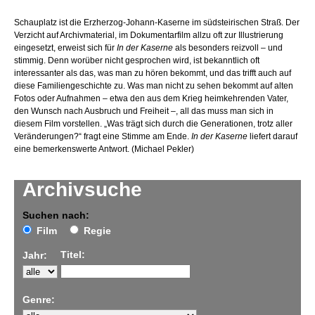
Schauplatz ist die Erzherzog-Johann-Kaserne im südsteirischen Straß. Der
Verzicht auf Archivmaterial, im Dokumentarfilm allzu oft zur Illustrierung
eingesetzt, erweist sich für
In der Kaserne
als besonders reizvoll – und
stimmig. Denn worüber nicht gesprochen wird, ist bekanntlich oft
interessanter als das, was man zu hören bekommt, und das trifft auch auf
diese Familiengeschichte zu. Was man nicht zu sehen bekommt auf alten
Fotos oder Aufnahmen – etwa den aus dem Krieg heimkehrenden Vater,
den Wunsch nach Ausbruch und Freiheit –, all das muss man sich in
diesem Film vorstellen. „Was trägt sich durch die Generationen, trotz aller
Veränderungen?“ fragt eine Stimme am Ende.
In der Kaserne
liefert darauf
eine bemerkenswerte Antwort. (Michael Pekler)
Archivsuche
Suchen nach:
Film
Regie
Titel:
Jahr:
Genre: