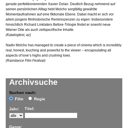
gerade perfektionierenden Xavier Dolan. Deutlich Bezug nehmend auf
seinen persönlichen Alltag hebt Molcho sorgfältig gewählte
Momentaufnahmen auf eine fiktionale Ebene. Dabei macht er sich vor
allem jüngere filmhistorische Reminiszenzen zu eigen: Insbesondere
hinsichtlich Richard Linklaters Before-Trilogie findet er sowohl neue
Wiener Orte als auch zeitspezifische Inhalte.
(Katalogtext, az)
Nadiv Molcho has managed to create a piece of cinema which is incredibly
real, honest, touching and powerful to the viewer – encapsulating all
aspects of love’s highs and crushing lows.
(Raindance Film Festival)
Archivsuche
Suchen nach:
Film
Regie
Titel:
Jahr:
Genre: