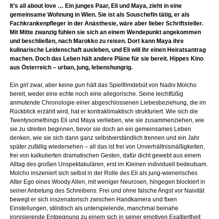
It’s all about love … Ein junges Paar, Eli und Maya, zieht in eine
gemeinsame Wohnung in Wien. Sie ist als Souschefin tätig, er als
Fachkrankenpfleger in der Anästhesie, wäre aber lieber Schriftsteller.
Mit Mitte zwanzig fühlen sie sich an einem Wendepunkt angekommen
und beschließen, nach Marokko zu reisen. Dort kann Maya ihre
kulinarische Leidenschaft ausleben, und Eli will ihr einen Heiratsantrag
machen. Doch das Leben hält andere Pläne für sie bereit. Hippes Kino
aus Österreich – urban, jung, lebenshungrig.
Ein
girl
zwar, aber keine
gun
hält das Spielfilmdebüt von Nadiv Molcho
bereit, weder eine echte noch eine allegorische. Seine leichtfüßig
anmutende Chronologie einer abgeschlossenen Liebesbeziehung, die im
Rückblick erzählt wird, hat er kontraklimaktisch strukturiert. Wie sich die
Twentysomethings Eli und Maya verlieben, wie sie zusammenziehen, wie
sie zu streiten beginnen, bevor sie doch an ein gemeinsames Leben
denken, wie sie sich dann ganz selbstverständlich trennen und ein Jahr
später zufällig wiedersehen – all das ist frei von Unverhältnismäßigkeiten,
frei von kalkulierten dramatischen Gesten, dafür dicht gewebt aus einem
Alltag des großen Unspektakulären, erst im Kleinen individuell bedeutsam.
Molcho inszeniert sich selbst in der Rolle des Eli als jung-wienerisches
Alter Ego eines Woody Allen, mit weniger Neurosen, hingegen blockiert in
seiner Anbetung des Schreibens. Frei und ohne falsche Angst vor Naivität
bewegt er sich inszenatorisch zwischen Handkamera und fixen
Einstellungen, stilistisch als unterspielende, manchmal beinahe
ironisierende Entgegnung zu einem sich in seiner emotiven Exaltiertheit