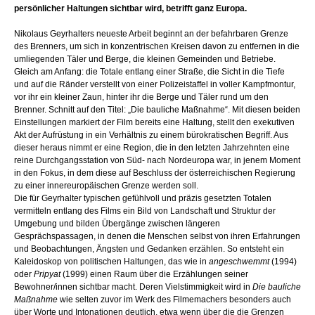
persönlicher Haltungen sichtbar wird, betrifft ganz Europa.
Nikolaus Geyrhalters neueste Arbeit beginnt an der befahrbaren Grenze
des Brenners, um sich in konzentrischen Kreisen davon zu entfernen in die
umliegenden Täler und Berge, die kleinen Gemeinden und Betriebe.
Gleich am Anfang: die Totale entlang einer Straße, die Sicht in die Tiefe
und auf die Ränder verstellt von einer Polizeistaffel in voller Kampfmontur,
vor ihr ein kleiner Zaun, hinter ihr die Berge und Täler rund um den
Brenner. Schnitt auf den Titel: „Die bauliche Maßnahme“. Mit diesen beiden
Einstellungen markiert der Film bereits eine Haltung, stellt den exekutiven
Akt der Aufrüstung in ein Verhältnis zu einem bürokratischen Begriff. Aus
dieser heraus nimmt er eine Region, die in den letzten Jahrzehnten eine
reine Durchgangsstation von Süd- nach Nordeuropa war, in jenem Moment
in den Fokus, in dem diese auf Beschluss der österreichischen Regierung
zu einer innereuropäischen Grenze werden soll.
Die für Geyrhalter typischen gefühlvoll und präzis gesetzten Totalen
vermitteln entlang des Films ein Bild von Landschaft und Struktur der
Umgebung und bilden Übergänge zwischen längeren
Gesprächspassagen, in denen die Menschen selbst von ihren Erfahrungen
und Beobachtungen, Ängsten und Gedanken erzählen. So entsteht ein
Kaleidoskop von politischen Haltungen, das wie in
angeschwemmt
(1994)
oder
Pripyat
(1999) einen Raum über die Erzählungen seiner
Bewohner/innen sichtbar macht. Deren Vielstimmigkeit wird in
Die bauliche
Maßnahme
wie selten zuvor im Werk des Filmemachers besonders auch
über Worte und Intonationen deutlich, etwa wenn über die die Grenzen