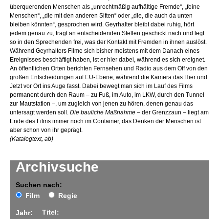
überquerenden Menschen als „unrechtmäßig aufhältige Fremde“, „feine
Menschen“, „die mit den anderen Sitten“ oder „die, die auch da unten
bleiben könnten“, gesprochen wird. Geyrhalter bleibt dabei ruhig, hört
jedem genau zu, fragt an entscheidenden Stellen geschickt nach und legt
so in den Sprechenden frei, was der Kontakt mit Fremden in ihnen auslöst.
Während Geyrhalters Filme sich bisher meistens mit dem Danach eines
Ereignisses beschäftigt haben, ist er hier dabei, während es sich ereignet.
An öffentlichen Orten berichten Fernsehen und Radio aus dem Off von den
großen Entscheidungen auf EU-Ebene, während die Kamera das Hier und
Jetzt vor Ort ins Auge fasst. Dabei bewegt man sich im Lauf des Films
permanent durch den Raum – zu Fuß, im Auto, im LKW, durch den Tunnel
zur Mautstation –, um zugleich von jenen zu hören, denen genau das
untersagt werden soll.
Die bauliche Maßnahme
– der Grenzzaun – liegt am
Ende des Films immer noch im Container, das Denken der Menschen ist
aber schon von ihr geprägt.
(Katalogtext, ab)
Archivsuche
Suchen nach:
Film
Regie
Titel:
Jahr: