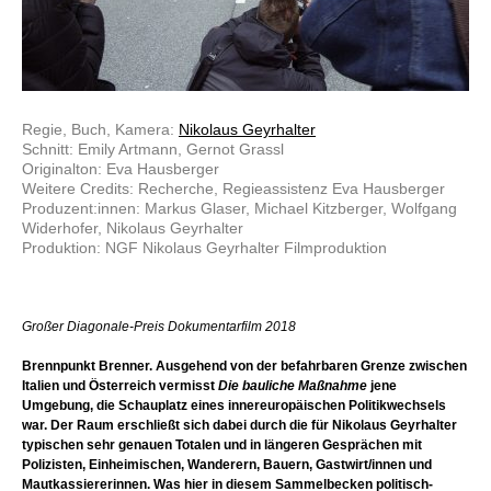
Regie, Buch, Kamera:
Nikolaus Geyrhalter
Schnitt: Emily Artmann, Gernot Grassl
Originalton: Eva Hausberger
Weitere Credits: Recherche, Regieassistenz Eva Hausberger
Produzent:innen: Markus Glaser, Michael Kitzberger, Wolfgang
Widerhofer, Nikolaus Geyrhalter
Produktion: NGF Nikolaus Geyrhalter Filmproduktion
Großer Diagonale-Preis Dokumentarfilm 2018
Brennpunkt Brenner. Ausgehend von der befahrbaren Grenze zwischen
Italien und Österreich vermisst
Die bauliche Maßnahme
jene
Umgebung, die Schauplatz eines innereuropäischen Politikwechsels
war. Der Raum erschließt sich dabei durch die für Nikolaus Geyrhalter
typischen sehr genauen Totalen und in längeren Gesprächen mit
Polizisten, Einheimischen, Wanderern, Bauern, Gastwirt/innen und
Mautkassiererinnen. Was hier in diesem Sammelbecken politisch-